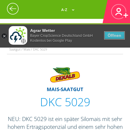
A-Z
Agrar Wetter
Öffnen
Bayer CropScience Deutschland GmbH
Kostenlos bei Google Play
Saatgut / Mais / DKC 5029
MAIS-SAATGUT
DKC 5029
NEU: DKC 5029 ist ein später Silomais mit sehr
hohem Ertragspotenzial und einem sehr hohen