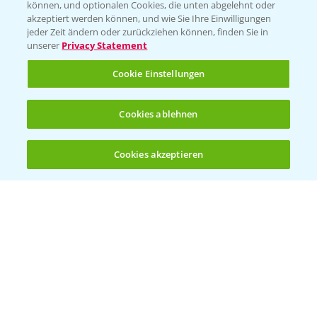
können, und optionalen Cookies, die unten abgelehnt oder
akzeptiert werden können, und wie Sie Ihre Einwilligungen
Ertragssicherheit
jeder Zeit ändern oder zurückziehen können, finden Sie in
unserer
Privacy Statement
Ertragsmerkmale Silomais
Cookie Einstellungen
Ertragsmerkmale Körnermais
Cookies ablehnen
Cookies akzeptieren
Öffnen
Bis zu 4 Produkte vergleichen:
(noch 4)