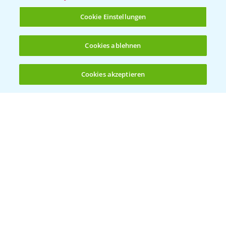
T.
+49 (0)214/30-20220
Cookie Einstellungen
Cookies ablehnen
Cookies akzeptieren
Öffnen
Bis zu 4 Produkte vergleichen:
(noch 4)
Folgen Sie uns
Allgemeine Nutzungsbedingungen
Datenschutzerklärung
Impressum
Gebrauchshinweise
© Bayer CropScience Deutschland GmbH