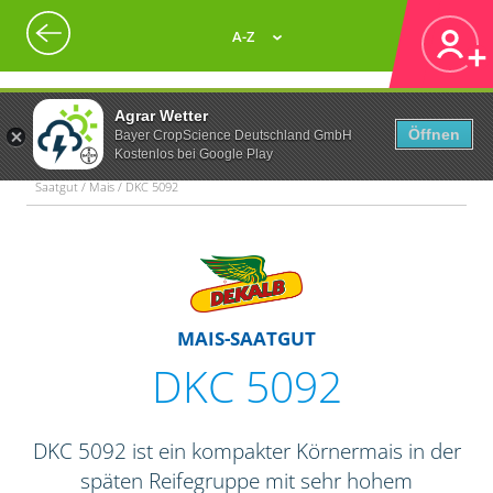
A-Z
Agrar Wetter
Öffnen
Bayer CropScience Deutschland GmbH
Kostenlos bei Google Play
Saatgut / Mais / DKC 5092
MAIS-SAATGUT
DKC 5092
DKC 5092 ist ein kompakter Körnermais in der
späten Reifegruppe mit sehr hohem