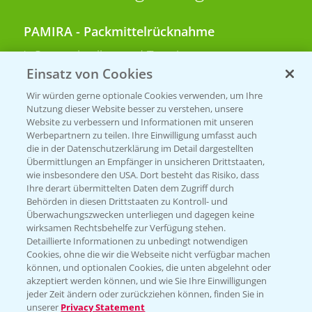
PAMIRA - Packmittelrücknahme
Sammelstellen und Termine
Einsatz von Cookies
PRE - Chemikalien sicher entsorgen
Wir würden gerne optionale Cookies verwenden, um Ihre
Nutzung dieser Website besser zu verstehen, unsere
Sammelstellen und Termine
Website zu verbessern und Informationen mit unseren
Werbepartnern zu teilen. Ihre Einwilligung umfasst auch
die in der Datenschutzerklärung im Detail dargestellten
Übermittlungen an Empfänger in unsicheren Drittstaaten,
Kontakt & Notfall
wie insbesondere den USA. Dort besteht das Risiko, dass
Ihre derart übermittelten Daten dem Zugriff durch
Behörden in diesen Drittstaaten zu Kontroll- und
Beratung auf WhatsApp
Überwachungszwecken unterliegen und dagegen keine
T.
+49 (0)174 346 564 1
wirksamen Rechtsbehelfe zur Verfügung stehen.
Detaillierte Informationen zu unbedingt notwendigen
Cookies, ohne die wir die Webseite nicht verfügbar machen
KONTAKT
können, und optionalen Cookies, die unten abgelehnt oder
akzeptiert werden können, und wie Sie Ihre Einwilligungen
jeder Zeit ändern oder zurückziehen können, finden Sie in
Hilfe in Notfällen
unserer
Privacy Statement