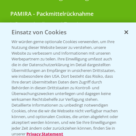
PAMIRA - Packmittelrücknahme
Sammelstellen und Termine
Einsatz von Cookies
PRE - Chemikalien sicher entsorgen
Wir würden gerne optionale Cookies verwenden, um Ihre
Nutzung dieser Website besser zu verstehen, unsere
Sammelstellen und Termine
Website zu verbessern und Informationen mit unseren
Werbepartnern zu teilen. Ihre Einwilligung umfasst auch
die in der Datenschutzerklärung im Detail dargestellten
Übermittlungen an Empfänger in unsicheren Drittstaaten,
Kontakt & Notfall
wie insbesondere den USA. Dort besteht das Risiko, dass
Ihre derart übermittelten Daten dem Zugriff durch
Behörden in diesen Drittstaaten zu Kontroll- und
Beratung auf WhatsApp
Überwachungszwecken unterliegen und dagegen keine
T.
+49 (0)174 346 564 1
wirksamen Rechtsbehelfe zur Verfügung stehen.
Detaillierte Informationen zu unbedingt notwendigen
Cookies, ohne die wir die Webseite nicht verfügbar machen
KONTAKT
können, und optionalen Cookies, die unten abgelehnt oder
akzeptiert werden können, und wie Sie Ihre Einwilligungen
jeder Zeit ändern oder zurückziehen können, finden Sie in
Hilfe in Notfällen
unserer
Privacy Statement