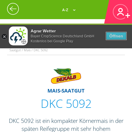
A-Z
Agrar Wetter
Öffnen
Bayer CropScience Deutschland GmbH
Kostenlos bei Google Play
Saatgut / Mais / DKC 5092
MAIS-SAATGUT
DKC 5092
DKC 5092 ist ein kompakter Körnermais in der
späten Reifegruppe mit sehr hohem