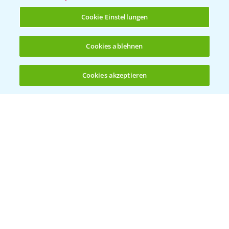
T.
+49 (0)214/30-20220
Cookie Einstellungen
Cookies ablehnen
Cookies akzeptieren
Öffnen
Bis zu 4 Produkte vergleichen:
(noch 4)
Folgen Sie uns
Allgemeine Nutzungsbedingungen
Datenschutzerklärung
Impressum
Gebrauchshinweise
© Bayer CropScience Deutschland GmbH