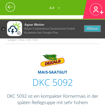
A-Z
Agrar Wetter
Öffnen
Bayer CropScience Deutschland GmbH
Kostenlos bei Google Play
Saatgut / Mais / DKC 5092
MAIS-SAATGUT
DKC 5092
DKC 5092 ist ein kompakter Körnermais in der
späten Reifegruppe mit sehr hohem