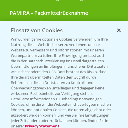
PAMIRA - Packmittelrücknahme
Sammelstellen und Termine
Einsatz von Cookies
PRE - Chemikalien sicher entsorgen
Wir würden gerne optionale Cookies verwenden, um Ihre
Nutzung dieser Website besser zu verstehen, unsere
Sammelstellen und Termine
Website zu verbessern und Informationen mit unseren
Werbepartnern zu teilen. Ihre Einwilligung umfasst auch
die in der Datenschutzerklärung im Detail dargestellten
Übermittlungen an Empfänger in unsicheren Drittstaaten,
Kontakt & Notfall
wie insbesondere den USA. Dort besteht das Risiko, dass
Ihre derart übermittelten Daten dem Zugriff durch
Behörden in diesen Drittstaaten zu Kontroll- und
Beratung auf WhatsApp
Überwachungszwecken unterliegen und dagegen keine
T.
+49 (0)174 346 564 1
wirksamen Rechtsbehelfe zur Verfügung stehen.
Detaillierte Informationen zu unbedingt notwendigen
Cookies, ohne die wir die Webseite nicht verfügbar machen
KONTAKT
können, und optionalen Cookies, die unten abgelehnt oder
akzeptiert werden können, und wie Sie Ihre Einwilligungen
jeder Zeit ändern oder zurückziehen können, finden Sie in
Hilfe in Notfällen
unserer
Privacy Statement