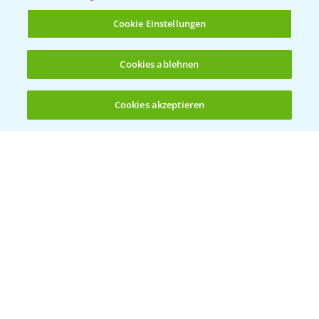
T.
+49 (0)214/30-20220
Cookie Einstellungen
Cookies ablehnen
Cookies akzeptieren
Öffnen
Bis zu 4 Produkte vergleichen:
(noch 4)
Folgen Sie uns
Allgemeine Nutzungsbedingungen
Datenschutzerklärung
Impressum
Gebrauchshinweise
© Bayer CropScience Deutschland GmbH