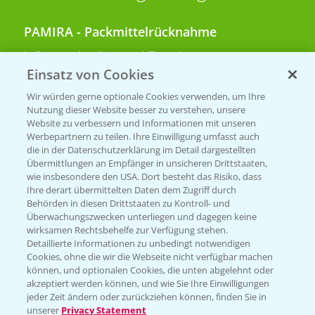
PAMIRA - Packmittelrücknahme
Sammelstellen und Termine
Einsatz von Cookies
PRE - Chemikalien sicher entsorgen
Wir würden gerne optionale Cookies verwenden, um Ihre
Nutzung dieser Website besser zu verstehen, unsere
Sammelstellen und Termine
Website zu verbessern und Informationen mit unseren
Werbepartnern zu teilen. Ihre Einwilligung umfasst auch
die in der Datenschutzerklärung im Detail dargestellten
Übermittlungen an Empfänger in unsicheren Drittstaaten,
Kontakt & Notfall
wie insbesondere den USA. Dort besteht das Risiko, dass
Ihre derart übermittelten Daten dem Zugriff durch
Behörden in diesen Drittstaaten zu Kontroll- und
Beratung auf WhatsApp
Überwachungszwecken unterliegen und dagegen keine
T.
+49 (0)174 346 564 1
wirksamen Rechtsbehelfe zur Verfügung stehen.
Detaillierte Informationen zu unbedingt notwendigen
Cookies, ohne die wir die Webseite nicht verfügbar machen
KONTAKT
können, und optionalen Cookies, die unten abgelehnt oder
akzeptiert werden können, und wie Sie Ihre Einwilligungen
jeder Zeit ändern oder zurückziehen können, finden Sie in
Hilfe in Notfällen
unserer
Privacy Statement