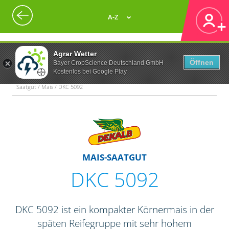
A-Z
Agrar Wetter
Öffnen
Bayer CropScience Deutschland GmbH
Kostenlos bei Google Play
Saatgut / Mais / DKC 5092
MAIS-SAATGUT
DKC 5092
DKC 5092 ist ein kompakter Körnermais in der
späten Reifegruppe mit sehr hohem