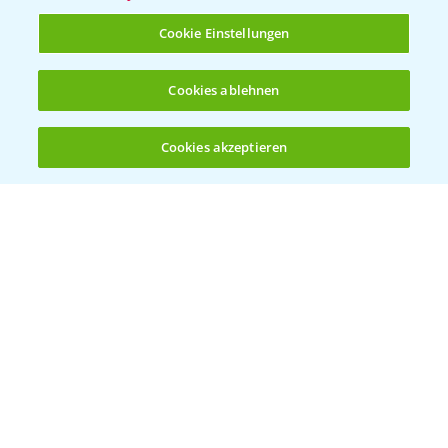
T.
+49 (0)214/30-20220
Cookie Einstellungen
Cookies ablehnen
Cookies akzeptieren
Öffnen
Bis zu 4 Produkte vergleichen:
(noch 4)
Folgen Sie uns
Allgemeine Nutzungsbedingungen
Datenschutzerklärung
Impressum
Gebrauchshinweise
© Bayer CropScience Deutschland GmbH