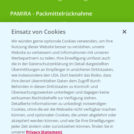
PAMIRA - Packmittelrücknahme
Sammelstellen und Termine
Einsatz von Cookies
PRE - Chemikalien sicher entsorgen
Wir würden gerne optionale Cookies verwenden, um Ihre
Nutzung dieser Website besser zu verstehen, unsere
Sammelstellen und Termine
Website zu verbessern und Informationen mit unseren
Werbepartnern zu teilen. Ihre Einwilligung umfasst auch
die in der Datenschutzerklärung im Detail dargestellten
Übermittlungen an Empfänger in unsicheren Drittstaaten,
Kontakt & Notfall
wie insbesondere den USA. Dort besteht das Risiko, dass
Ihre derart übermittelten Daten dem Zugriff durch
Behörden in diesen Drittstaaten zu Kontroll- und
Beratung auf WhatsApp
Überwachungszwecken unterliegen und dagegen keine
T.
+49 (0)174 346 564 1
wirksamen Rechtsbehelfe zur Verfügung stehen.
Detaillierte Informationen zu unbedingt notwendigen
Cookies, ohne die wir die Webseite nicht verfügbar machen
KONTAKT
können, und optionalen Cookies, die unten abgelehnt oder
akzeptiert werden können, und wie Sie Ihre Einwilligungen
jeder Zeit ändern oder zurückziehen können, finden Sie in
Hilfe in Notfällen
unserer
Privacy Statement