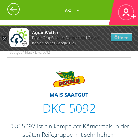
A-Z
Agrar Wetter
Öffnen
Bayer CropScience Deutschland GmbH
Kostenlos bei Google Play
Saatgut / Mais / DKC 5092
MAIS-SAATGUT
DKC 5092
DKC 5092 ist ein kompakter Körnermais in der
späten Reifegruppe mit sehr hohem