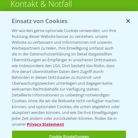
Kontakt & Notfall
Einsatz von Cookies
Beratung auf WhatsApp
T.
+49 (0)174 346 564 1
Wir würden gerne optionale Cookies verwenden, um Ihre
Nutzung dieser Website besser zu verstehen, unsere
Website zu verbessern und Informationen mit unseren
KONTAKT
Werbepartnern zu teilen. Ihre Einwilligung umfasst auch
die in der Datenschutzerklärung im Detail dargestellten
Übermittlungen an Empfänger in unsicheren Drittstaaten,
Hilfe in Notfällen
wie insbesondere den USA. Dort besteht das Risiko, dass
Ihre derart übermittelten Daten dem Zugriff durch
T.
+49 (0)214/30-20220
Behörden in diesen Drittstaaten zu Kontroll- und
Überwachungszwecken unterliegen und dagegen keine
wirksamen Rechtsbehelfe zur Verfügung stehen.
Detaillierte Informationen zu unbedingt notwendigen
Cookies, ohne die wir die Webseite nicht verfügbar machen
können, und optionalen Cookies, die unten abgelehnt oder
akzeptiert werden können, und wie Sie Ihre Einwilligungen
jeder Zeit ändern oder zurückziehen können, finden Sie in
Folgen Sie uns
unserer
Privacy Statement
Cookie Einstellungen