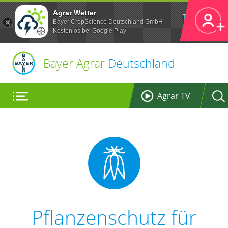
Agrar Wetter
Öffnen
Bayer CropScience Deutschland GmbH
Kostenlos bei Google Play
Bayer Agrar
Deutschland
Agrar TV
Pflanzenschutz für