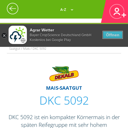
A-Z
Agrar Wetter
Öffnen
Bayer CropScience Deutschland GmbH
Kostenlos bei Google Play
Saatgut / Mais / DKC 5092
MAIS-SAATGUT
DKC 5092
DKC 5092 ist ein kompakter Körnermais in der
späten Reifegruppe mit sehr hohem