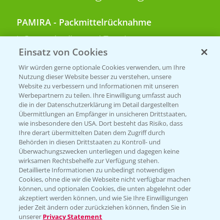
PAMIRA - Packmittelrücknahme
Sammelstellen und Termine
Einsatz von Cookies
PRE - Chemikalien sicher entsorgen
Wir würden gerne optionale Cookies verwenden, um Ihre
Nutzung dieser Website besser zu verstehen, unsere
Sammelstellen und Termine
Website zu verbessern und Informationen mit unseren
Werbepartnern zu teilen. Ihre Einwilligung umfasst auch
die in der Datenschutzerklärung im Detail dargestellten
Übermittlungen an Empfänger in unsicheren Drittstaaten,
Kontakt & Notfall
wie insbesondere den USA. Dort besteht das Risiko, dass
Ihre derart übermittelten Daten dem Zugriff durch
Behörden in diesen Drittstaaten zu Kontroll- und
Beratung auf WhatsApp
Überwachungszwecken unterliegen und dagegen keine
T.
+49 (0)174 346 564 1
wirksamen Rechtsbehelfe zur Verfügung stehen.
Detaillierte Informationen zu unbedingt notwendigen
Cookies, ohne die wir die Webseite nicht verfügbar machen
KONTAKT
können, und optionalen Cookies, die unten abgelehnt oder
akzeptiert werden können, und wie Sie Ihre Einwilligungen
jeder Zeit ändern oder zurückziehen können, finden Sie in
Hilfe in Notfällen
unserer
Privacy Statement