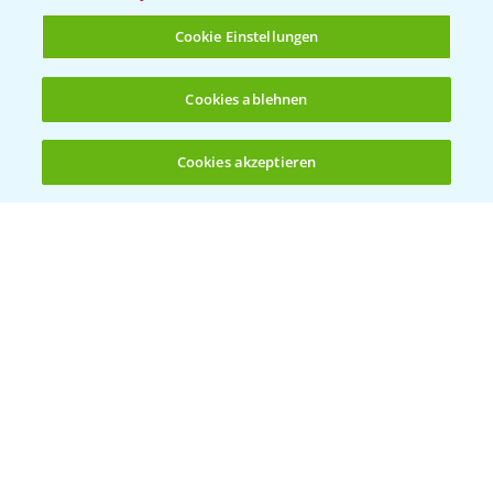
T.
+49 (0)214/30-20220
Cookie Einstellungen
Cookies ablehnen
Cookies akzeptieren
Öffnen
Bis zu 4 Produkte vergleichen:
(noch 4)
Folgen Sie uns
Allgemeine Nutzungsbedingungen
Datenschutzerklärung
Impressum
Gebrauchshinweise
© Bayer CropScience Deutschland GmbH