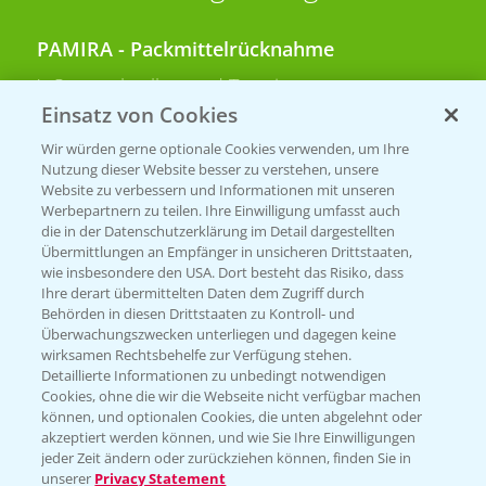
PAMIRA - Packmittelrücknahme
Sammelstellen und Termine
Einsatz von Cookies
PRE - Chemikalien sicher entsorgen
Wir würden gerne optionale Cookies verwenden, um Ihre
Nutzung dieser Website besser zu verstehen, unsere
Sammelstellen und Termine
Website zu verbessern und Informationen mit unseren
Werbepartnern zu teilen. Ihre Einwilligung umfasst auch
die in der Datenschutzerklärung im Detail dargestellten
Übermittlungen an Empfänger in unsicheren Drittstaaten,
Kontakt & Notfall
wie insbesondere den USA. Dort besteht das Risiko, dass
Ihre derart übermittelten Daten dem Zugriff durch
Behörden in diesen Drittstaaten zu Kontroll- und
Beratung auf WhatsApp
Überwachungszwecken unterliegen und dagegen keine
T.
+49 (0)174 346 564 1
wirksamen Rechtsbehelfe zur Verfügung stehen.
Detaillierte Informationen zu unbedingt notwendigen
Cookies, ohne die wir die Webseite nicht verfügbar machen
KONTAKT
können, und optionalen Cookies, die unten abgelehnt oder
akzeptiert werden können, und wie Sie Ihre Einwilligungen
jeder Zeit ändern oder zurückziehen können, finden Sie in
Hilfe in Notfällen
unserer
Privacy Statement