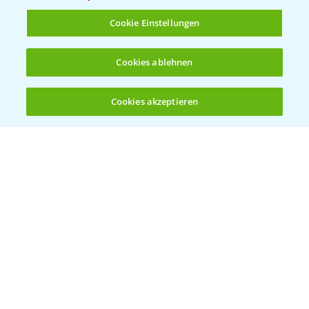
T.
+49 (0)214/30-20220
Cookie Einstellungen
Cookies ablehnen
Cookies akzeptieren
Öffnen
Bis zu 4 Produkte vergleichen:
(noch 4)
Folgen Sie uns
Allgemeine Nutzungsbedingungen
Datenschutzerklärung
Impressum
Gebrauchshinweise
© Bayer CropScience Deutschland GmbH