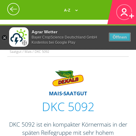
A-Z
Agrar Wetter
Öffnen
Bayer CropScience Deutschland GmbH
Kostenlos bei Google Play
Saatgut / Mais / DKC 5092
MAIS-SAATGUT
DKC 5092
DKC 5092 ist ein kompakter Körnermais in der
späten Reifegruppe mit sehr hohem