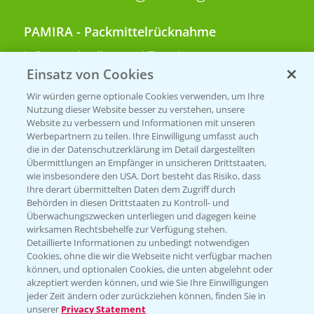
PAMIRA - Packmittelrücknahme
Sammelstellen und Termine
Einsatz von Cookies
PRE - Chemikalien sicher entsorgen
Wir würden gerne optionale Cookies verwenden, um Ihre
Nutzung dieser Website besser zu verstehen, unsere
Sammelstellen und Termine
Website zu verbessern und Informationen mit unseren
Werbepartnern zu teilen. Ihre Einwilligung umfasst auch
die in der Datenschutzerklärung im Detail dargestellten
Übermittlungen an Empfänger in unsicheren Drittstaaten,
Kontakt & Notfall
wie insbesondere den USA. Dort besteht das Risiko, dass
Ihre derart übermittelten Daten dem Zugriff durch
Behörden in diesen Drittstaaten zu Kontroll- und
Beratung auf WhatsApp
Überwachungszwecken unterliegen und dagegen keine
T.
+49 (0)174 346 564 1
wirksamen Rechtsbehelfe zur Verfügung stehen.
Detaillierte Informationen zu unbedingt notwendigen
Cookies, ohne die wir die Webseite nicht verfügbar machen
KONTAKT
können, und optionalen Cookies, die unten abgelehnt oder
akzeptiert werden können, und wie Sie Ihre Einwilligungen
jeder Zeit ändern oder zurückziehen können, finden Sie in
Hilfe in Notfällen
unserer
Privacy Statement