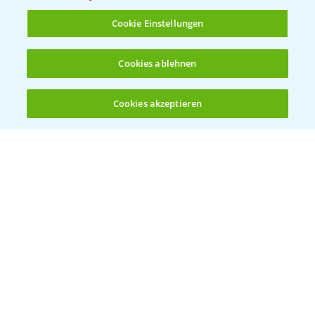
T.
+49 (0)214/30-20220
Cookie Einstellungen
Cookies ablehnen
Cookies akzeptieren
Öffnen
Bis zu 4 Produkte vergleichen:
(noch 4)
Folgen Sie uns
Allgemeine Nutzungsbedingungen
Datenschutzerklärung
Impressum
Gebrauchshinweise
© Bayer CropScience Deutschland GmbH