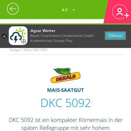
A-Z
Agrar Wetter
Öffnen
Bayer CropScience Deutschland GmbH
Kostenlos bei Google Play
Saatgut / Mais / DKC 5092
MAIS-SAATGUT
DKC 5092
DKC 5092 ist ein kompakter Körnermais in der
späten Reifegruppe mit sehr hohem