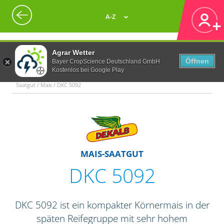
A-Z
Agrar Wetter
Öffnen
Bayer CropScience Deutschland GmbH
Kostenlos bei Google Play
Saatgut / Mais / DKC 5092
MAIS-SAATGUT
DKC 5092
DKC 5092 ist ein kompakter Körnermais in der
späten Reifegruppe mit sehr hohem