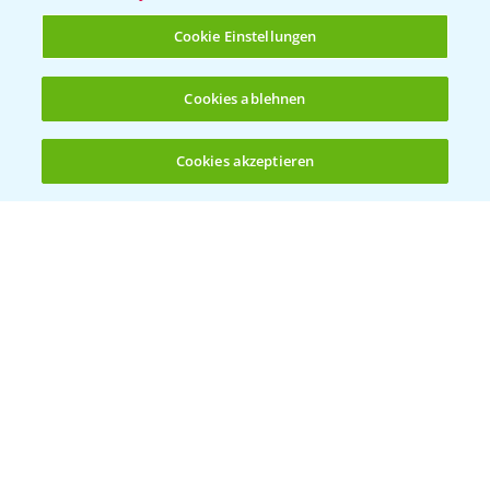
T.
+49 (0)214/30-20220
Cookie Einstellungen
Cookies ablehnen
Cookies akzeptieren
Öffnen
Bis zu 4 Produkte vergleichen:
(noch 4)
Folgen Sie uns
Allgemeine Nutzungsbedingungen
Datenschutzerklärung
Impressum
Gebrauchshinweise
© Bayer CropScience Deutschland GmbH