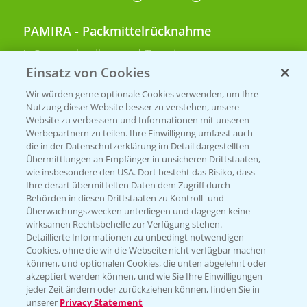
PAMIRA - Packmittelrücknahme
Sammelstellen und Termine
Einsatz von Cookies
PRE - Chemikalien sicher entsorgen
Wir würden gerne optionale Cookies verwenden, um Ihre
Nutzung dieser Website besser zu verstehen, unsere
Sammelstellen und Termine
Website zu verbessern und Informationen mit unseren
Werbepartnern zu teilen. Ihre Einwilligung umfasst auch
die in der Datenschutzerklärung im Detail dargestellten
Übermittlungen an Empfänger in unsicheren Drittstaaten,
Kontakt & Notfall
wie insbesondere den USA. Dort besteht das Risiko, dass
Ihre derart übermittelten Daten dem Zugriff durch
Behörden in diesen Drittstaaten zu Kontroll- und
Beratung auf WhatsApp
Überwachungszwecken unterliegen und dagegen keine
T.
+49 (0)174 346 564 1
wirksamen Rechtsbehelfe zur Verfügung stehen.
Detaillierte Informationen zu unbedingt notwendigen
Cookies, ohne die wir die Webseite nicht verfügbar machen
KONTAKT
können, und optionalen Cookies, die unten abgelehnt oder
akzeptiert werden können, und wie Sie Ihre Einwilligungen
jeder Zeit ändern oder zurückziehen können, finden Sie in
Hilfe in Notfällen
unserer
Privacy Statement