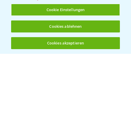
T.
+49 (0)214/30-20220
Cookie Einstellungen
Cookies ablehnen
Cookies akzeptieren
Öffnen
Bis zu 4 Produkte vergleichen:
(noch 4)
Folgen Sie uns
Allgemeine Nutzungsbedingungen
Datenschutzerklärung
Impressum
Gebrauchshinweise
© Bayer CropScience Deutschland GmbH