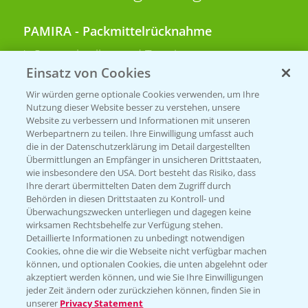
PAMIRA - Packmittelrücknahme
Sammelstellen und Termine
Einsatz von Cookies
PRE - Chemikalien sicher entsorgen
Wir würden gerne optionale Cookies verwenden, um Ihre
Nutzung dieser Website besser zu verstehen, unsere
Sammelstellen und Termine
Website zu verbessern und Informationen mit unseren
Werbepartnern zu teilen. Ihre Einwilligung umfasst auch
die in der Datenschutzerklärung im Detail dargestellten
Übermittlungen an Empfänger in unsicheren Drittstaaten,
Kontakt & Notfall
wie insbesondere den USA. Dort besteht das Risiko, dass
Ihre derart übermittelten Daten dem Zugriff durch
Behörden in diesen Drittstaaten zu Kontroll- und
Beratung auf WhatsApp
Überwachungszwecken unterliegen und dagegen keine
T.
+49 (0)174 346 564 1
wirksamen Rechtsbehelfe zur Verfügung stehen.
Detaillierte Informationen zu unbedingt notwendigen
Cookies, ohne die wir die Webseite nicht verfügbar machen
KONTAKT
können, und optionalen Cookies, die unten abgelehnt oder
akzeptiert werden können, und wie Sie Ihre Einwilligungen
jeder Zeit ändern oder zurückziehen können, finden Sie in
Hilfe in Notfällen
unserer
Privacy Statement