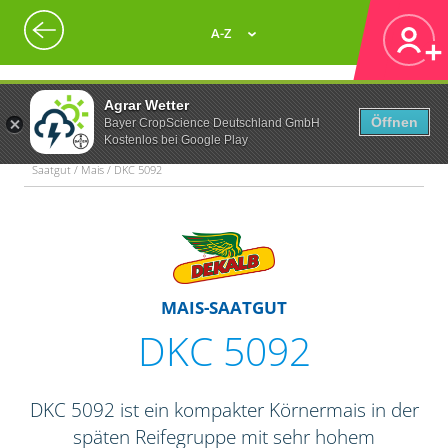
A-Z
Agrar Wetter
Öffnen
Bayer CropScience Deutschland GmbH
Kostenlos bei Google Play
Saatgut / Mais / DKC 5092
MAIS-SAATGUT
DKC 5092
DKC 5092 ist ein kompakter Körnermais in der
späten Reifegruppe mit sehr hohem