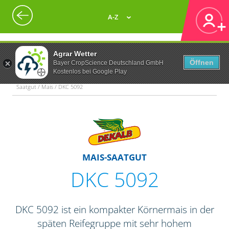
A-Z
Agrar Wetter
Öffnen
Bayer CropScience Deutschland GmbH
Kostenlos bei Google Play
Saatgut / Mais / DKC 5092
MAIS-SAATGUT
DKC 5092
DKC 5092 ist ein kompakter Körnermais in der
späten Reifegruppe mit sehr hohem