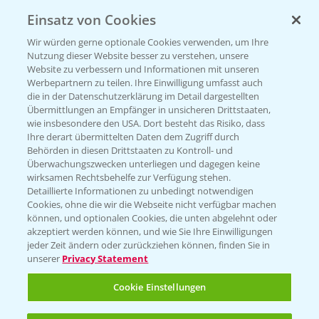
Einsatz von Cookies
PAMIRA - Packmittelrücknahme
Wir würden gerne optionale Cookies verwenden, um Ihre
Sammelstellen und Termine
Nutzung dieser Website besser zu verstehen, unsere
Website zu verbessern und Informationen mit unseren
Werbepartnern zu teilen. Ihre Einwilligung umfasst auch
PRE - Chemikalien sicher entsorgen
die in der Datenschutzerklärung im Detail dargestellten
Übermittlungen an Empfänger in unsicheren Drittstaaten,
Sammelstellen und Termine
wie insbesondere den USA. Dort besteht das Risiko, dass
Ihre derart übermittelten Daten dem Zugriff durch
Behörden in diesen Drittstaaten zu Kontroll- und
Überwachungszwecken unterliegen und dagegen keine
Kontakt & Notfall
wirksamen Rechtsbehelfe zur Verfügung stehen.
Detaillierte Informationen zu unbedingt notwendigen
Cookies, ohne die wir die Webseite nicht verfügbar machen
Beratung auf WhatsApp
können, und optionalen Cookies, die unten abgelehnt oder
T.
+49 (0)174 346 564 1
akzeptiert werden können, und wie Sie Ihre Einwilligungen
jeder Zeit ändern oder zurückziehen können, finden Sie in
unserer
Privacy Statement
KONTAKT
Cookie Einstellungen
Hilfe in Notfällen