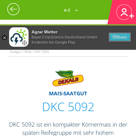
A-Z
Agrar Wetter
Öffnen
Bayer CropScience Deutschland GmbH
Kostenlos bei Google Play
Saatgut / Mais / DKC 5092
MAIS-SAATGUT
DKC 5092
DKC 5092 ist ein kompakter Körnermais in der
späten Reifegruppe mit sehr hohem