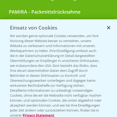
PAMIRA - Packmittelrücknahme
Sammelstellen und Termine
Einsatz von Cookies
PRE - Chemikalien sicher entsorgen
Wir würden gerne optionale Cookies verwenden, um Ihre
Nutzung dieser Website besser zu verstehen, unsere
Sammelstellen und Termine
Website zu verbessern und Informationen mit unseren
Werbepartnern zu teilen. Ihre Einwilligung umfasst auch
die in der Datenschutzerklärung im Detail dargestellten
Übermittlungen an Empfänger in unsicheren Drittstaaten,
Kontakt & Notfall
wie insbesondere den USA. Dort besteht das Risiko, dass
Ihre derart übermittelten Daten dem Zugriff durch
Behörden in diesen Drittstaaten zu Kontroll- und
Beratung auf WhatsApp
Überwachungszwecken unterliegen und dagegen keine
T.
+49 (0)174 346 564 1
wirksamen Rechtsbehelfe zur Verfügung stehen.
Detaillierte Informationen zu unbedingt notwendigen
Cookies, ohne die wir die Webseite nicht verfügbar machen
KONTAKT
können, und optionalen Cookies, die unten abgelehnt oder
akzeptiert werden können, und wie Sie Ihre Einwilligungen
jeder Zeit ändern oder zurückziehen können, finden Sie in
Hilfe in Notfällen
unserer
Privacy Statement