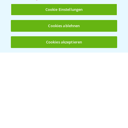
T.
+49 (0)214/30-20220
Cookie Einstellungen
Cookies ablehnen
Cookies akzeptieren
Öffnen
Bis zu 4 Produkte vergleichen:
(noch 4)
Folgen Sie uns
Allgemeine Nutzungsbedingungen
Datenschutzerklärung
Impressum
Gebrauchshinweise
© Bayer CropScience Deutschland GmbH