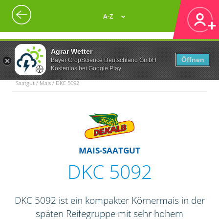
A-Z
Agrar Wetter
Öffnen
Bayer CropScience Deutschland GmbH
Kostenlos bei Google Play
Saatgut / Mais / DKC 5092
MAIS-SAATGUT
DKC 5092
DKC 5092 ist ein kompakter Körnermais in der
späten Reifegruppe mit sehr hohem