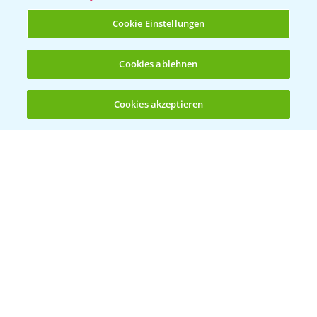
T.
+49 (0)214/30-20220
Cookie Einstellungen
Cookies ablehnen
Cookies akzeptieren
Öffnen
Bis zu 4 Produkte vergleichen:
(noch 4)
Folgen Sie uns
Allgemeine Nutzungsbedingungen
Datenschutzerklärung
Impressum
Gebrauchshinweise
© Bayer CropScience Deutschland GmbH