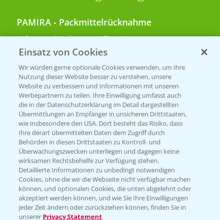
PAMIRA - Packmittelrücknahme
Sammelstellen und Termine
Einsatz von Cookies
PRE - Chemikalien sicher entsorgen
Wir würden gerne optionale Cookies verwenden, um Ihre
Nutzung dieser Website besser zu verstehen, unsere
Sammelstellen und Termine
Website zu verbessern und Informationen mit unseren
Werbepartnern zu teilen. Ihre Einwilligung umfasst auch
die in der Datenschutzerklärung im Detail dargestellten
Übermittlungen an Empfänger in unsicheren Drittstaaten,
Kontakt & Notfall
wie insbesondere den USA. Dort besteht das Risiko, dass
Ihre derart übermittelten Daten dem Zugriff durch
Behörden in diesen Drittstaaten zu Kontroll- und
Beratung auf WhatsApp
Überwachungszwecken unterliegen und dagegen keine
T.
+49 (0)174 346 564 1
wirksamen Rechtsbehelfe zur Verfügung stehen.
Detaillierte Informationen zu unbedingt notwendigen
Cookies, ohne die wir die Webseite nicht verfügbar machen
KONTAKT
können, und optionalen Cookies, die unten abgelehnt oder
akzeptiert werden können, und wie Sie Ihre Einwilligungen
jeder Zeit ändern oder zurückziehen können, finden Sie in
Hilfe in Notfällen
unserer
Privacy Statement