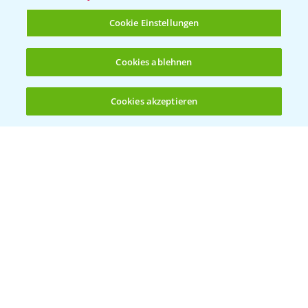
T.
+49 (0)214/30-20220
Cookie Einstellungen
Cookies ablehnen
Cookies akzeptieren
Öffnen
Bis zu 4 Produkte vergleichen:
(noch 4)
Folgen Sie uns
Allgemeine Nutzungsbedingungen
Datenschutzerklärung
Impressum
Gebrauchshinweise
© Bayer CropScience Deutschland GmbH