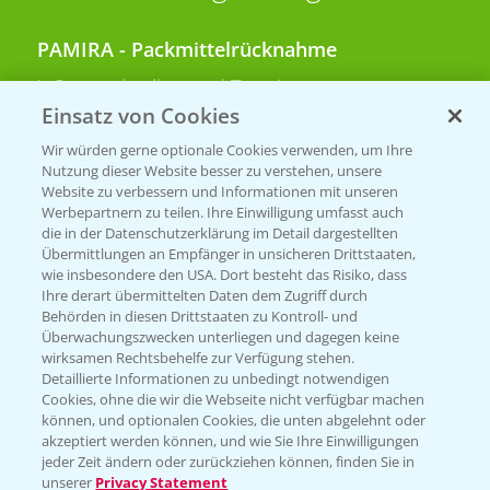
PAMIRA - Packmittelrücknahme
Sammelstellen und Termine
Einsatz von Cookies
PRE - Chemikalien sicher entsorgen
Wir würden gerne optionale Cookies verwenden, um Ihre
Nutzung dieser Website besser zu verstehen, unsere
Sammelstellen und Termine
Website zu verbessern und Informationen mit unseren
Werbepartnern zu teilen. Ihre Einwilligung umfasst auch
die in der Datenschutzerklärung im Detail dargestellten
Übermittlungen an Empfänger in unsicheren Drittstaaten,
Kontakt & Notfall
wie insbesondere den USA. Dort besteht das Risiko, dass
Ihre derart übermittelten Daten dem Zugriff durch
Behörden in diesen Drittstaaten zu Kontroll- und
Beratung auf WhatsApp
Überwachungszwecken unterliegen und dagegen keine
T.
+49 (0)174 346 564 1
wirksamen Rechtsbehelfe zur Verfügung stehen.
Detaillierte Informationen zu unbedingt notwendigen
Cookies, ohne die wir die Webseite nicht verfügbar machen
KONTAKT
können, und optionalen Cookies, die unten abgelehnt oder
akzeptiert werden können, und wie Sie Ihre Einwilligungen
jeder Zeit ändern oder zurückziehen können, finden Sie in
Hilfe in Notfällen
unserer
Privacy Statement