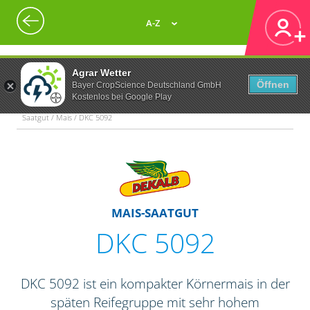
A-Z
Agrar Wetter
Öffnen
Bayer CropScience Deutschland GmbH
Kostenlos bei Google Play
Saatgut / Mais / DKC 5092
MAIS-SAATGUT
DKC 5092
DKC 5092 ist ein kompakter Körnermais in der
späten Reifegruppe mit sehr hohem