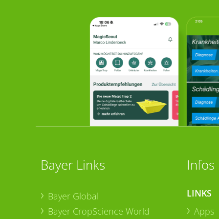
Bayer Links
Infos
LINKS
Bayer Global
Bayer CropScience World
Apps