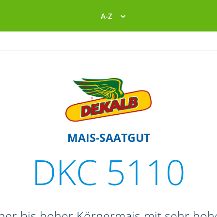
A-Z
MAIS-SAATGUT
DKC 5110
oher bis hoher Körnermais mit sehr ho