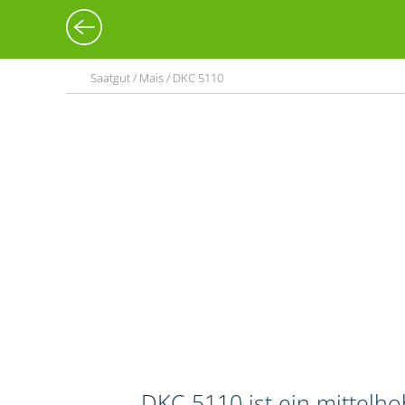
Saatgut / Mais / DKC 5110
DKC 5110 ist ein mittelh