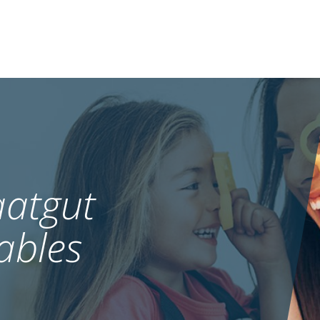
atgut
ables