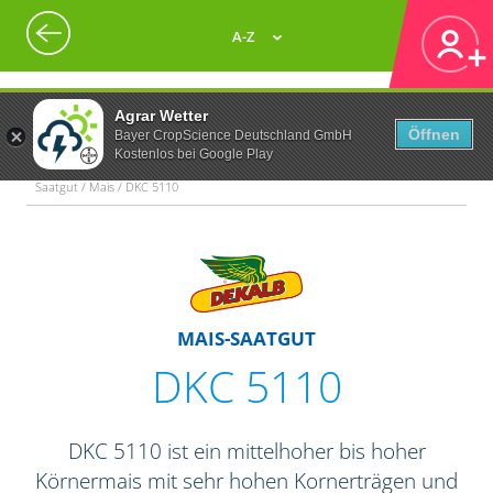
A-Z
Agrar Wetter
Öffnen
Bayer CropScience Deutschland GmbH
Kostenlos bei Google Play
Saatgut / Mais / DKC 5110
MAIS-SAATGUT
DKC 5110
DKC 5110 ist ein mittelhoher bis hoher
Körnermais mit sehr hohen Kornerträgen und