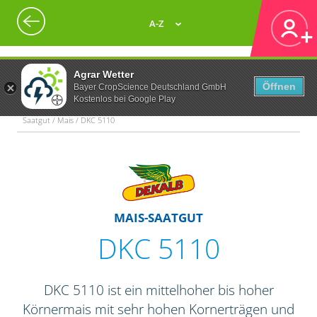
A-Z
Agrar Wetter
Öffnen
Bayer CropScience Deutschland GmbH
Kostenlos bei Google Play
Saatgut / Mais / DKC 5110
MAIS-SAATGUT
DKC 5110
DKC 5110 ist ein mittelhoher bis hoher
Körnermais mit sehr hohen Kornerträgen und