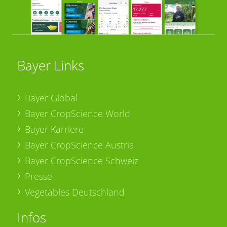
Bayer Links
Bayer Global
Bayer CropScience World
Bayer Karriere
Bayer CropScience Austria
Bayer CropScience Schweiz
Presse
Vegetables Deutschland
Infos