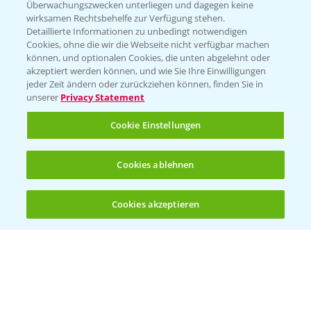
Überwachungszwecken unterliegen und dagegen keine
wirksamen Rechtsbehelfe zur Verfügung stehen.
Folgen Sie uns
Detaillierte Informationen zu unbedingt notwendigen
Cookies, ohne die wir die Webseite nicht verfügbar machen
können, und optionalen Cookies, die unten abgelehnt oder
akzeptiert werden können, und wie Sie Ihre Einwilligungen
jeder Zeit ändern oder zurückziehen können, finden Sie in
unserer
Privacy Statement
Cookie Einstellungen
Allgemeine Nutzungsbedingungen
Datenschutzerklärung
Cookies ablehnen
Impressum
Gebrauchshinweise
Cookies akzeptieren
Öffnen
Bis zu 4 Produkte vergleichen:
(noch 4)
© Bayer CropScience Deutschland GmbH