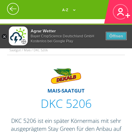
A-Z
Agrar Wetter
Öffnen
Bayer CropScience Deutschland GmbH
Kostenlos bei Google Play
Saatgut / Mais / DKC 5206
MAIS-SAATGUT
DKC 5206
DKC 5206 ist ein später Körnermais mit sehr
ausgeprägtem Stay Green für den Anbau auf