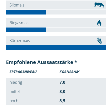
Silomais
Biogasmais
Körnermais
Empfohlene Aussaatstärke *
2
ERTRAGSNIVEAU
KÖRNER/M
niedrig
7,0
mittel
8,0
hoch
8,5