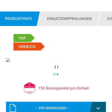
PRODUKTINFO
EINSATZEMPFEHLUNGEN
ZU
TOP
HERBIZID
1 l
150 Bonuspunkte pro Einheit
– PDF-DOWNLOADS –