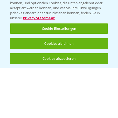
können, und optionalen Cookies, die unten abgelehnt oder
akzeptiert werden können, und wie Sie Ihre Einwilligungen
jeder Zeit ändern oder zurückziehen können, finden Sie in
unserer
Privacy Statement
Cookie Einstellungen
Cookies ablehnen
Standortreport Nauen - Eine starke
5:04
Herbizidlösung im Mais
Cookies akzeptieren
16.04.2025
Öffnen
Bis zu 4 Produkte vergleichen:
(noch 4)