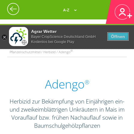
A-Z
Agrar Wetter
Öffnen
Bayer CropScience Deutschland GmbH
Kostenlos bei Google Play
®
Pflanzenschutzmittel / Herbizid / Adengo
Adengo
®
Herbizid zur Bekämpfung von Einjährigen ein-
und zweikeimblättrigen Unkräutern in Mais im
Vorauflauf bzw. frühen Nachauflauf sowie in
Baumschulgehölzpflanzen