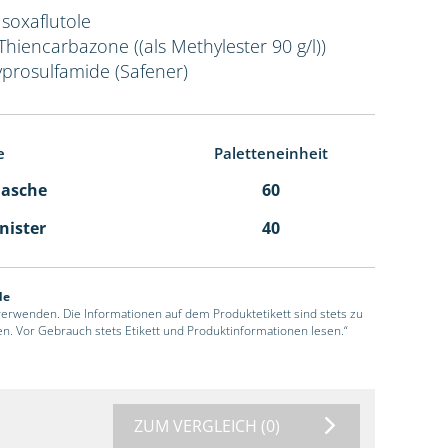
Isoxaflutole
 Thiencarbazone ((als Methylester 90 g/l))
yprosulfamide (Safener)
e
Paletteneinheit
Flasche
60
anister
40
de
 verwenden. Die Informationen auf dem Produktetikett sind stets zu
en. Vor Gebrauch stets Etikett und Produktinformationen lesen.“
ZUM VERGLEICH
(0)