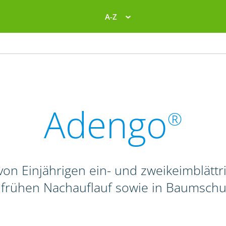
A-Z
Adengo
®
on Einjährigen ein- und zweikeimblättr
. frühen Nachauflauf sowie in Baumschu