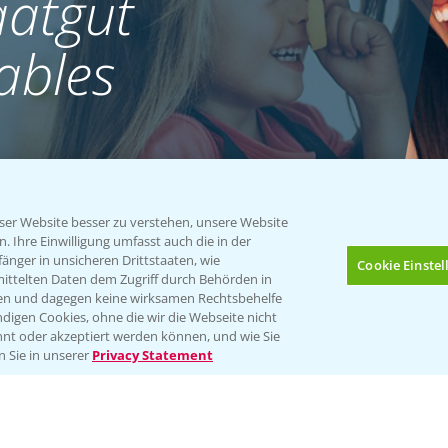
atgut
ables
er Website besser zu verstehen, unsere Website
 Ihre Einwilligung umfasst auch die in der
nger in unsicheren Drittstaaten, wie
Cookie Einste
mittelten Daten dem Zugriff durch Behörden in
gen und dagegen keine wirksamen Rechtsbehelfe
digen Cookies, ohne die wir die Webseite nicht
nt oder akzeptiert werden können, und wie Sie
Bis zu 4 Produkte vergleichen:
(noch 4)
n Sie in unserer
Privacy Statement