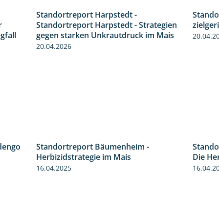
Standortreport Harpstedt -
Stando
7:01
9:11
r
Standortreport Harpstedt - Strategien
zielger
gfall
gegen starken Unkrautdruck im Mais
20.04.2
20.04.2026
dengo
Standortreport Bäumenheim -
Stando
1:27
5:42
Herbizidstrategie im Mais
Die He
16.04.2025
16.04.2