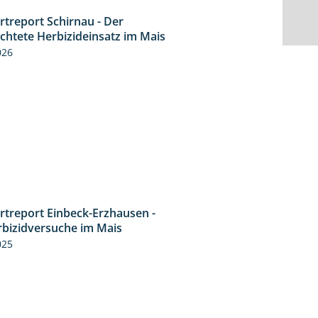
rtreport Schirnau - Der
9:27
ichtete Herbizideinsatz im Mais
026
rtreport Einbeck-Erzhausen -
7:04
rbizidversuche im Mais
025