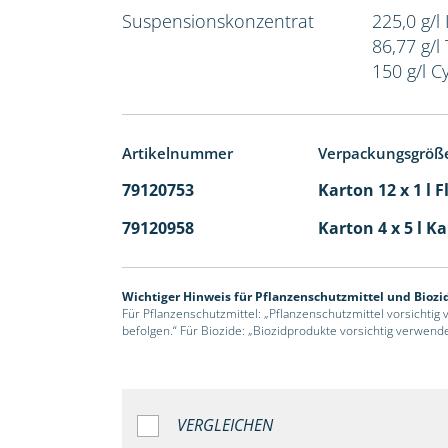
Suspensionskonzentrat
225,0 g/l 
86,77 g/l
150 g/l C
Artikelnummer
Verpackungsgröß
79120753
Karton 12 x 1 l 
79120958
Karton 4 x 5 l K
Wichtiger Hinweis für Pflanzenschutzmittel und Biozi
Für Pflanzenschutzmittel: „Pflanzenschutzmittel vorsichtig
befolgen.“ Für Biozide: „Biozidprodukte vorsichtig verwend
VERGLEICHEN