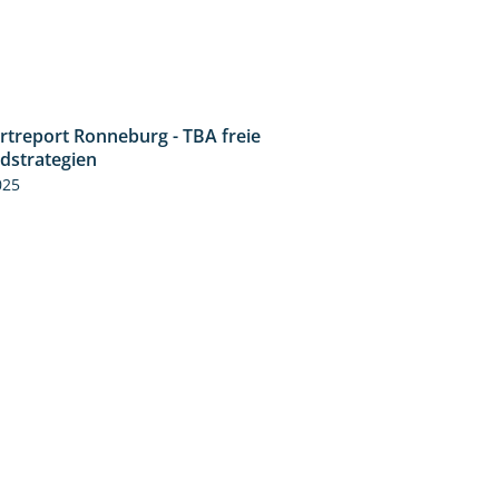
rtreport Ronneburg - TBA freie
4:17
idstrategien
025