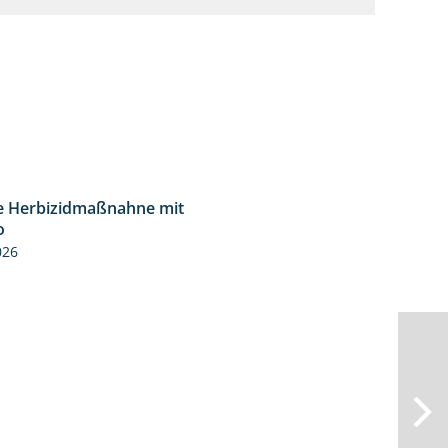
le Herbizidmaßnahne mit
1:26
o
026