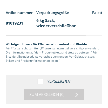
Artikelnummer
Verpackungsgröße
Paletten
6 kg Sack,
81019231
14
wiederverschließbar
Wichtiger Hinweis für Pflanzenschutzmittel und Biozide
Für Pflanzenschutzmittel: „Pflanzenschutzmittel vorsichtig verwenden.
Die Informationen auf dem Produktetikett sind stets zu befolgen.“ Für
Biozide: „Biozidprodukte vorsichtig verwenden. Vor Gebrauch stets
Etikett und Produktinformationen lesen.“
VERGLEICHEN
ZUM VERGLEICH
(0)