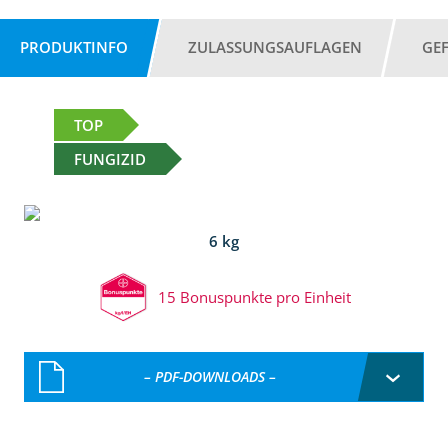
PRODUKTINFO
ZULASSUNGSAUFLAGEN
GE
TOP
FUNGIZID
6 kg
15 Bonuspunkte pro Einheit
– PDF-DOWNLOADS –