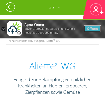
A-Z
Agrar Wetter
Öffnen
Bayer CropScience Deutschland GmbH
Kostenlos bei Google Play
®
Pflanzenschutzmittel / Fungizid / Aliette
WG
Aliette
WG
®
Fungizid zur Bekämpfung von pilzlichen
Krankheiten an Hopfen, Erdbeeren,
Zierpflanzen sowie Gemüse