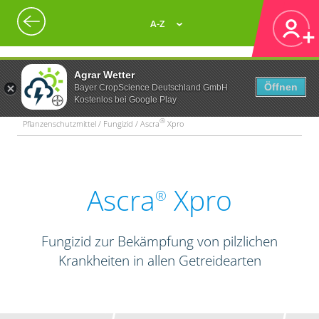
A-Z
Agrar Wetter
Öffnen
Bayer CropScience Deutschland GmbH
Kostenlos bei Google Play
®
Pflanzenschutzmittel / Fungizid / Ascra
Xpro
Ascra
Xpro
®
Fungizid zur Bekämpfung von pilzlichen
Krankheiten in allen Getreidearten