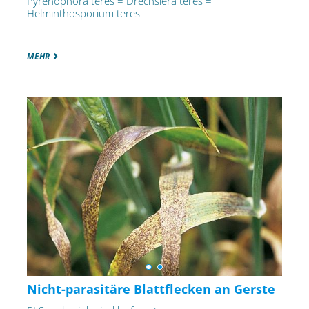
Pyrenophora teres = Drechslera teres =
Helminthosporium teres
MEHR
Nicht-parasitäre Blattflecken an Gerste