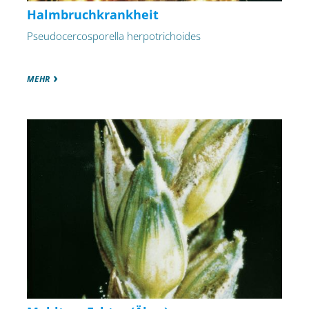
Halmbruchkrankheit
Pseudocercosporella herpotrichoides
MEHR