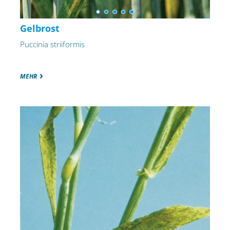
Gelbrost
Puccinia striiformis
MEHR