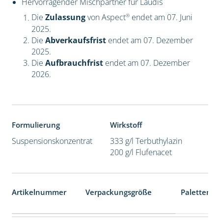
Hervorragender Mischpartner für Laudis
®
Die
Zulassung
von Aspect
endet am 07. Juni
2025.
Die
Abverkaufsfrist
endet am 07. Dezember
2025.
Die
Aufbrauchfrist
endet am 07. Dezember
2026.
Formulierung
Wirkstoff
Suspensionskonzentrat
333 g/l Terbuthylazin
200 g/l Flufenacet
Artikelnummer
Verpackungsgröße
Palettenei