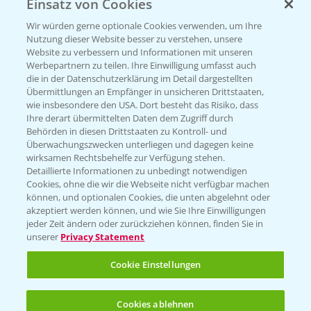
Einsatz von Cookies
Beratung auf WhatsApp
T.
+49 (0)174 346 564 1
Wir würden gerne optionale Cookies verwenden, um Ihre
Nutzung dieser Website besser zu verstehen, unsere
Website zu verbessern und Informationen mit unseren
KONTAKT
Werbepartnern zu teilen. Ihre Einwilligung umfasst auch
die in der Datenschutzerklärung im Detail dargestellten
Übermittlungen an Empfänger in unsicheren Drittstaaten,
Hilfe in Notfällen
wie insbesondere den USA. Dort besteht das Risiko, dass
Ihre derart übermittelten Daten dem Zugriff durch
T.
+49 (0)214/30-20220
Behörden in diesen Drittstaaten zu Kontroll- und
Überwachungszwecken unterliegen und dagegen keine
wirksamen Rechtsbehelfe zur Verfügung stehen.
Detaillierte Informationen zu unbedingt notwendigen
Cookies, ohne die wir die Webseite nicht verfügbar machen
können, und optionalen Cookies, die unten abgelehnt oder
akzeptiert werden können, und wie Sie Ihre Einwilligungen
jeder Zeit ändern oder zurückziehen können, finden Sie in
Folgen Sie uns
unserer
Privacy Statement
Cookie Einstellungen
Cookies ablehnen