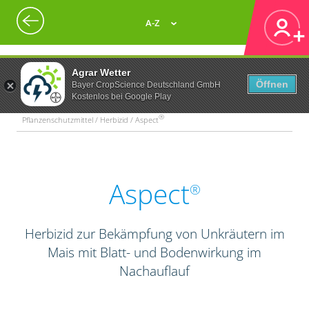
A-Z
Agrar Wetter
Öffnen
Bayer CropScience Deutschland GmbH
Kostenlos bei Google Play
®
Pflanzenschutzmittel / Herbizid / Aspect
Aspect
®
Herbizid zur Bekämpfung von Unkräutern im
Mais mit Blatt- und Bodenwirkung im
Nachauflauf