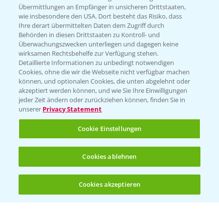
Übermittlungen an Empfänger in unsicheren Drittstaaten,
wie insbesondere den USA. Dort besteht das Risiko, dass
WEBSITE BESUCHEN
Ihre derart übermittelten Daten dem Zugriff durch
Behörden in diesen Drittstaaten zu Kontroll- und
Überwachungszwecken unterliegen und dagegen keine
wirksamen Rechtsbehelfe zur Verfügung stehen.
Detaillierte Informationen zu unbedingt notwendigen
Cookies, ohne die wir die Webseite nicht verfügbar machen
können, und optionalen Cookies, die unten abgelehnt oder
akzeptiert werden können, und wie Sie Ihre Einwilligungen
jeder Zeit ändern oder zurückziehen können, finden Sie in
unserer
Privacy Statement
Entdecken Sie unsere Agrar-Apps
Cookie Einstellungen
App Übersicht
Cookies ablehnen
Cookies akzeptieren
Öffnen
Bis zu 4 Produkte vergleichen:
(noch 4)