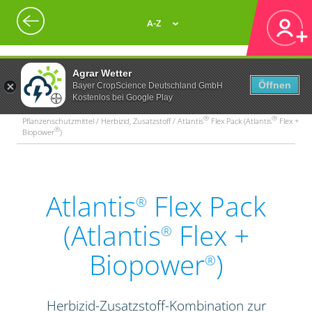
A-Z
Agrar Wetter
Öffnen
Bayer CropScience Deutschland GmbH
Kostenlos bei Google Play
®
®
Pflanzenschutzmittel / Herbizid, Zusatzstoff / Atlantis
Flex Pack (Atlantis
Flex +
®
Biopower
)
Atlantis
Flex Pack
®
(Atlantis
Flex +
®
Biopower
)
®
Herbizid-Zusatzstoff-Kombination zur