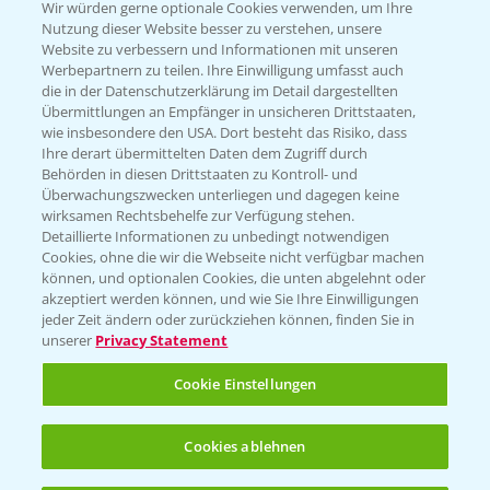
T.
+49 (0)174 346 564 1
Wir würden gerne optionale Cookies verwenden, um Ihre
Nutzung dieser Website besser zu verstehen, unsere
Website zu verbessern und Informationen mit unseren
KONTAKT
Werbepartnern zu teilen. Ihre Einwilligung umfasst auch
die in der Datenschutzerklärung im Detail dargestellten
Übermittlungen an Empfänger in unsicheren Drittstaaten,
Hilfe in Notfällen
wie insbesondere den USA. Dort besteht das Risiko, dass
Ihre derart übermittelten Daten dem Zugriff durch
T.
+49 (0)214/30-20220
Behörden in diesen Drittstaaten zu Kontroll- und
Überwachungszwecken unterliegen und dagegen keine
wirksamen Rechtsbehelfe zur Verfügung stehen.
Detaillierte Informationen zu unbedingt notwendigen
Cookies, ohne die wir die Webseite nicht verfügbar machen
können, und optionalen Cookies, die unten abgelehnt oder
akzeptiert werden können, und wie Sie Ihre Einwilligungen
jeder Zeit ändern oder zurückziehen können, finden Sie in
Folgen Sie uns
unserer
Privacy Statement
Cookie Einstellungen
Cookies ablehnen