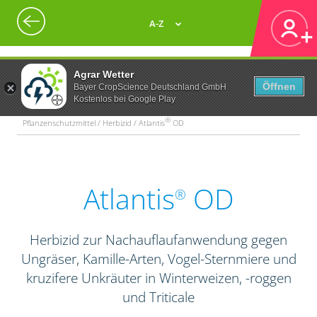
A-Z
Agrar Wetter
Öffnen
Bayer CropScience Deutschland GmbH
Kostenlos bei Google Play
®
Pflanzenschutzmittel / Herbizid / Atlantis
OD
Atlantis
OD
®
Herbizid zur Nachauflaufanwendung gegen
Ungräser, Kamille-Arten, Vogel-Sternmiere und
kruzifere Unkräuter in Winterweizen, -roggen
und Triticale