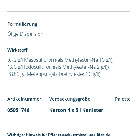
Formulierung
Ölige Dispersion
Wirkstoff
9,72 g/l Mesosulfuron ((als Methylester-Na 10 g/l))
1,86 g/l Iodosulfuron ((als Methylester-Na 2 g/l))
28,86 g/l Mefenpyr ((als Diethylester 30 g/l))
Artikelnummer
Verpackungsgröße
Palettene
05951746
Karton 4 x 5 l Kanister
40
Wichtiger Hinweis für Pflanzenschutzmittel und Biozide