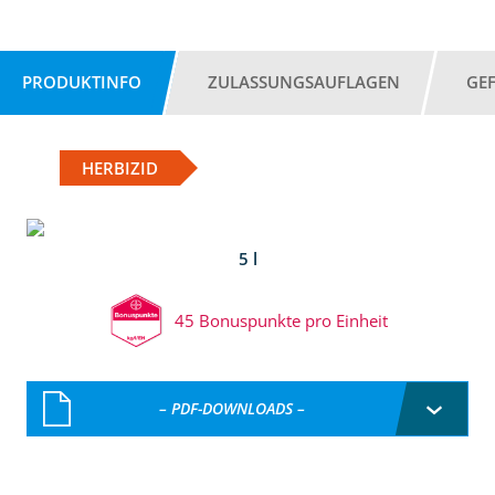
PRODUKTINFO
ZULASSUNGSAUFLAGEN
GE
HERBIZID
5 l
45 Bonuspunkte pro Einheit
– PDF-DOWNLOADS –