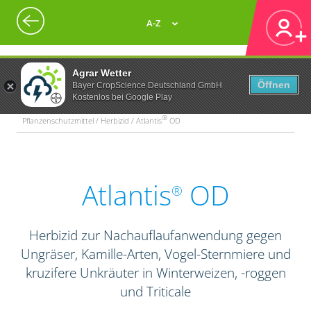
A-Z
Agrar Wetter
Öffnen
Bayer CropScience Deutschland GmbH
Kostenlos bei Google Play
®
Pflanzenschutzmittel / Herbizid / Atlantis
OD
Atlantis
OD
®
Herbizid zur Nachauflaufanwendung gegen
Ungräser, Kamille-Arten, Vogel-Sternmiere und
kruzifere Unkräuter in Winterweizen, -roggen
und Triticale