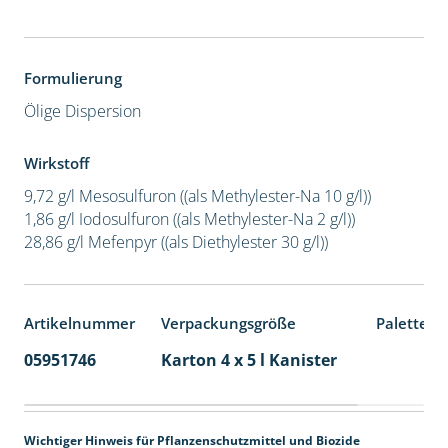
Formulierung
Ölige Dispersion
Wirkstoff
9,72 g/l Mesosulfuron ((als Methylester-Na 10 g/l))
1,86 g/l Iodosulfuron ((als Methylester-Na 2 g/l))
28,86 g/l Mefenpyr ((als Diethylester 30 g/l))
Artikelnummer
Verpackungsgröße
Palettene
05951746
Karton 4 x 5 l Kanister
40
Wichtiger Hinweis für Pflanzenschutzmittel und Biozide