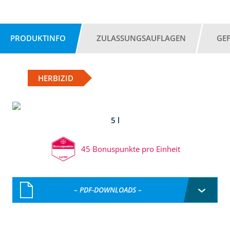
PRODUKTINFO
ZULASSUNGSAUFLAGEN
GE
HERBIZID
5 l
45 Bonuspunkte pro Einheit
– PDF-DOWNLOADS –