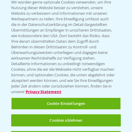
T.
+49 (0)174 346 564 1
Wir würden gerne optionale Cookies verwenden, um Ihre
Nutzung dieser Website besser zu verstehen, unsere
Website zu verbessern und Informationen mit unseren
KONTAKT
Werbepartnern zu teilen. Ihre Einwilligung umfasst auch
die in der Datenschutzerklärung im Detail dargestellten
Übermittlungen an Empfänger in unsicheren Drittstaaten,
Hilfe in Notfällen
wie insbesondere den USA. Dort besteht das Risiko, dass
Ihre derart übermittelten Daten dem Zugriff durch
T.
+49 (0)214/30-20220
Behörden in diesen Drittstaaten zu Kontroll- und
Überwachungszwecken unterliegen und dagegen keine
wirksamen Rechtsbehelfe zur Verfügung stehen.
Detaillierte Informationen zu unbedingt notwendigen
Cookies, ohne die wir die Webseite nicht verfügbar machen
können, und optionalen Cookies, die unten abgelehnt oder
akzeptiert werden können, und wie Sie Ihre Einwilligungen
jeder Zeit ändern oder zurückziehen können, finden Sie in
Folgen Sie uns
unserer
Privacy Statement
Cookie Einstellungen
Cookies ablehnen