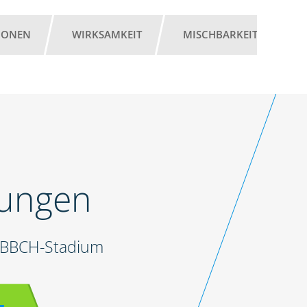
IONEN
WIRKSAMKEIT
MISCHBARKEIT
G
lungen
d BBCH-Stadium