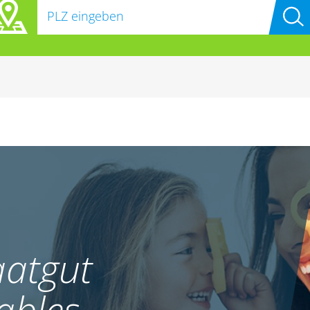
atgut
ables