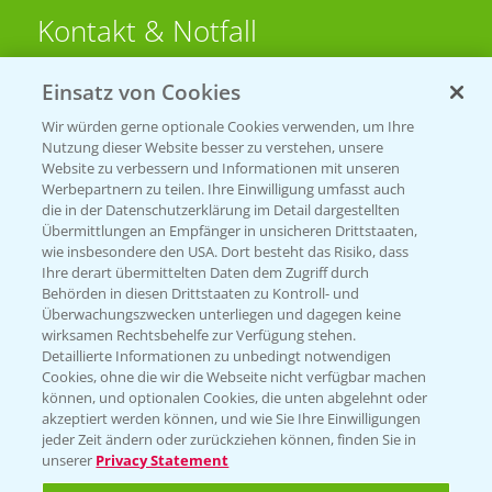
Kontakt & Notfall
Einsatz von Cookies
Beratung auf WhatsApp
T.
+49 (0)174 346 564 1
Wir würden gerne optionale Cookies verwenden, um Ihre
Nutzung dieser Website besser zu verstehen, unsere
Website zu verbessern und Informationen mit unseren
KONTAKT
Werbepartnern zu teilen. Ihre Einwilligung umfasst auch
die in der Datenschutzerklärung im Detail dargestellten
Übermittlungen an Empfänger in unsicheren Drittstaaten,
Hilfe in Notfällen
wie insbesondere den USA. Dort besteht das Risiko, dass
Ihre derart übermittelten Daten dem Zugriff durch
T.
+49 (0)214/30-20220
Behörden in diesen Drittstaaten zu Kontroll- und
Überwachungszwecken unterliegen und dagegen keine
wirksamen Rechtsbehelfe zur Verfügung stehen.
Detaillierte Informationen zu unbedingt notwendigen
Cookies, ohne die wir die Webseite nicht verfügbar machen
können, und optionalen Cookies, die unten abgelehnt oder
akzeptiert werden können, und wie Sie Ihre Einwilligungen
jeder Zeit ändern oder zurückziehen können, finden Sie in
Folgen Sie uns
unserer
Privacy Statement