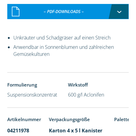
– PDF-DOWNLOADS –
Unkräuter und Schadgräser auf einen Streich
Anwendbar in Sonnenblumen und zahlreichen
Gemüsekulturen
Formulierung
Wirkstoff
Suspensionskonzentrat
600 g/l Aclonifen
Artikelnummer
Verpackungsgröße
Palettene
04211978
Karton 4 x 5 l Kanister
40