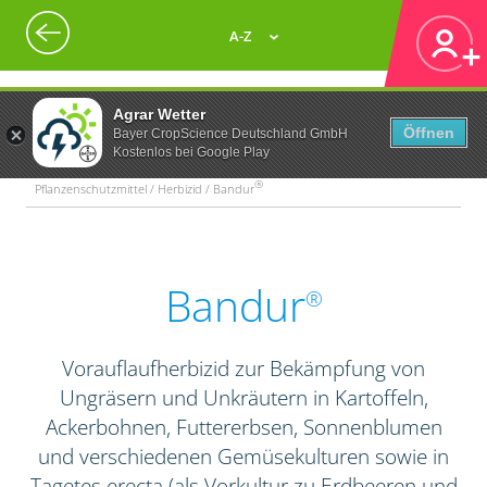
A-Z
Agrar Wetter
Öffnen
Bayer CropScience Deutschland GmbH
Kostenlos bei Google Play
®
Pflanzenschutzmittel / Herbizid / Bandur
Bandur
®
Vorauflaufherbizid zur Bekämpfung von
Ungräsern und Unkräutern in Kartoffeln,
Ackerbohnen, Futtererbsen, Sonnenblumen
und verschiedenen Gemüsekulturen sowie in
Tagetes erecta (als Vorkultur zu Erdbeeren und