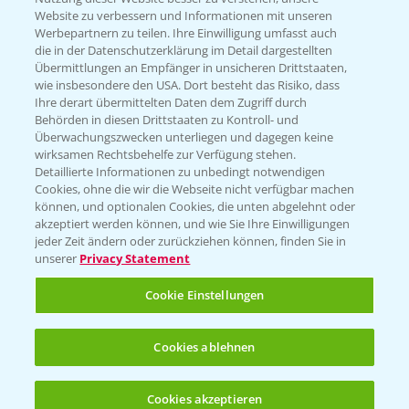
Website zu verbessern und Informationen mit unseren
KONTAKT
Werbepartnern zu teilen. Ihre Einwilligung umfasst auch
die in der Datenschutzerklärung im Detail dargestellten
Übermittlungen an Empfänger in unsicheren Drittstaaten,
Hilfe in Notfällen
wie insbesondere den USA. Dort besteht das Risiko, dass
Ihre derart übermittelten Daten dem Zugriff durch
T.
+49 (0)214/30-20220
Behörden in diesen Drittstaaten zu Kontroll- und
Überwachungszwecken unterliegen und dagegen keine
wirksamen Rechtsbehelfe zur Verfügung stehen.
Detaillierte Informationen zu unbedingt notwendigen
Cookies, ohne die wir die Webseite nicht verfügbar machen
können, und optionalen Cookies, die unten abgelehnt oder
akzeptiert werden können, und wie Sie Ihre Einwilligungen
jeder Zeit ändern oder zurückziehen können, finden Sie in
Folgen Sie uns
unserer
Privacy Statement
Cookie Einstellungen
Cookies ablehnen
Cookies akzeptieren