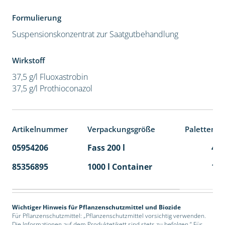
Formulierung
Suspensionskonzentrat zur Saatgutbehandlung
Wirkstoff
37,5 g/l Fluoxastrobin
37,5 g/l Prothioconazol
Artikelnummer
Verpackungsgröße
Palettenei
05954206
Fass 200 l
4
85356895
1000 l Container
1
Wichtiger Hinweis für Pflanzenschutzmittel und Biozide
Für Pflanzenschutzmittel: „Pflanzenschutzmittel vorsichtig verwenden.
Die Informationen auf dem Produktetikett sind stets zu befolgen.“ Für