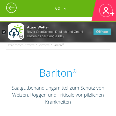
A-Z
Agrar Wetter
Öffnen
Bayer CropScience Deutschland GmbH
Kostenlos bei Google Play
®
Pflanzenschutzmittel / Beizmittel / Bariton
Bariton
®
Saatgutbehandlungsmittel zum Schutz von
Weizen, Roggen und Triticale vor pilzlichen
Krankheiten