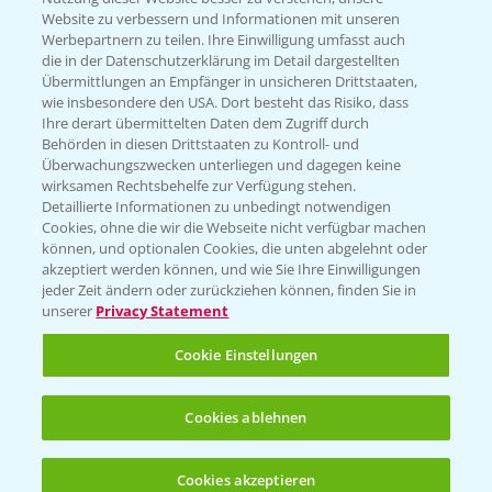
Website zu verbessern und Informationen mit unseren
KONTAKT
Werbepartnern zu teilen. Ihre Einwilligung umfasst auch
die in der Datenschutzerklärung im Detail dargestellten
Übermittlungen an Empfänger in unsicheren Drittstaaten,
Hilfe in Notfällen
wie insbesondere den USA. Dort besteht das Risiko, dass
Ihre derart übermittelten Daten dem Zugriff durch
T.
+49 (0)214/30-20220
Behörden in diesen Drittstaaten zu Kontroll- und
Überwachungszwecken unterliegen und dagegen keine
wirksamen Rechtsbehelfe zur Verfügung stehen.
Detaillierte Informationen zu unbedingt notwendigen
Cookies, ohne die wir die Webseite nicht verfügbar machen
können, und optionalen Cookies, die unten abgelehnt oder
akzeptiert werden können, und wie Sie Ihre Einwilligungen
jeder Zeit ändern oder zurückziehen können, finden Sie in
Folgen Sie uns
unserer
Privacy Statement
Cookie Einstellungen
Cookies ablehnen
Cookies akzeptieren