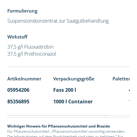
Formulierung
Suspensionskonzentrat zur Saatgutbehandlung
Wirkstoff
37,5 g/l Fluoxastrobin
37,5 g/l Prothioconazol
Artikelnummer
Verpackungsgröße
Palettenei
05954206
Fass 200 l
4
85356895
1000 l Container
1
Wichtiger Hinweis für Pflanzenschutzmittel und Biozide
Für Pflanzenschutzmittel: „Pflanzenschutzmittel vorsichtig verwenden.
Die Informationen auf dem Produktetikett sind stets zu befolgen.“ Für