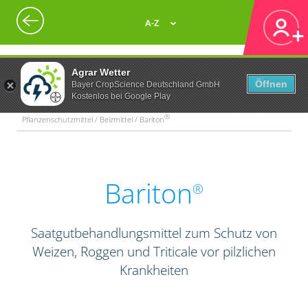
A-Z
Agrar Wetter
Öffnen
Bayer CropScience Deutschland GmbH
Kostenlos bei Google Play
®
Pflanzenschutzmittel / Beizmittel / Bariton
Bariton
®
Saatgutbehandlungsmittel zum Schutz von
Weizen, Roggen und Triticale vor pilzlichen
Krankheiten