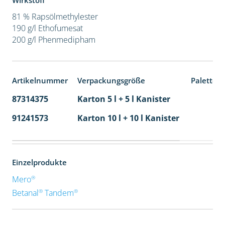
Wirkstoff
81 % Rapsölmethylester
190 g/l Ethofumesat
200 g/l Phenmedipham
Artikelnummer
Verpackungsgröße
Paletten
87314375
Karton 5 l + 5 l Kanister
80
91241573
Karton 10 l + 10 l Kanister
36
Einzelprodukte
®
Mero
®
®
Betanal
Tandem