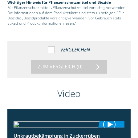
Wichtiger Hinweis für Pflanzenschutzmittel und Biozide
Für Pflanzenschutzmittel: „Pflanzenschutzmittel vorsichtig verwenden.
Die Informationen auf dem Produktetikett sind stets zu befolgen.“ Für
Biozide: „Biozidprodukte vorsichtig verwenden. Vor Gebrauch stets
Etikett und Produktinformationen lesen.“
VERGLEICHEN
ZUM VERGLEICH
(0)
Video
Unkrautbekämpfung in Zuckerrüben
1:02