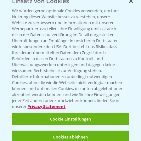
Einsatz von Cookies
PRE - Chemikalien sicher entsorgen
Wir würden gerne optionale Cookies verwenden, um Ihre
Nutzung dieser Website besser zu verstehen, unsere
Sammelstellen und Termine
Website zu verbessern und Informationen mit unseren
Werbepartnern zu teilen. Ihre Einwilligung umfasst auch
die in der Datenschutzerklärung im Detail dargestellten
Kontakt & Notfall
Übermittlungen an Empfänger in unsicheren Drittstaaten,
wie insbesondere den USA. Dort besteht das Risiko, dass
Ihre derart übermittelten Daten dem Zugriff durch
Behörden in diesen Drittstaaten zu Kontroll- und
Beratung auf WhatsApp
Überwachungszwecken unterliegen und dagegen keine
T.
+49 (0)174 346 564 1
wirksamen Rechtsbehelfe zur Verfügung stehen.
Detaillierte Informationen zu unbedingt notwendigen
Cookies, ohne die wir die Webseite nicht verfügbar machen
KONTAKT
können, und optionalen Cookies, die unten abgelehnt oder
akzeptiert werden können, und wie Sie Ihre Einwilligungen
jeder Zeit ändern oder zurückziehen können, finden Sie in
Hilfe in Notfällen
unserer
Privacy Statement
T.
+49 (0)214/30-20220
Cookie Einstellungen
Cookies ablehnen