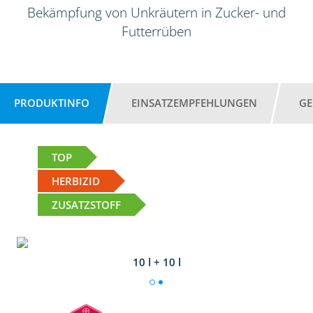
Bekämpfung von Unkräutern in Zucker- und
Futterrüben
PRODUKTINFO
EINSATZEMPFEHLUNGEN
GE
TOP
HERBIZID
ZUSATZSTOFF
10 l + 10 l