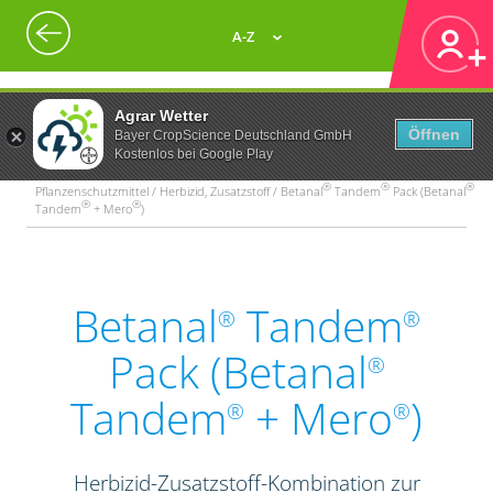
A-Z
Agrar Wetter
Öffnen
Bayer CropScience Deutschland GmbH
Kostenlos bei Google Play
®
®
®
Pflanzenschutzmittel / Herbizid, Zusatzstoff / Betanal
Tandem
Pack (Betanal
®
®
Tandem
+ Mero
)
Betanal
Tandem
®
®
Pack (Betanal
®
Tandem
+ Mero
)
®
®
Herbizid-Zusatzstoff-Kombination zur