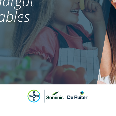
atgut
ables