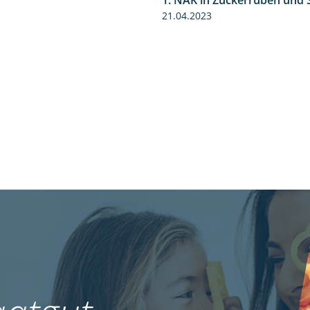
1. NAK in Zuckerrüben un
1:02
21.04.2023