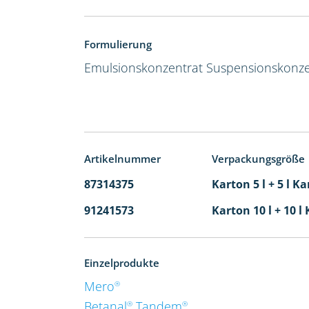
Formulierung
Emulsionskonzentrat
Suspensionskonze
Artikelnummer
Verpackungsgröße
87314375
Karton 5 l + 5 l Ka
91241573
Karton 10 l + 10 l
Einzelprodukte
Mero
®
Betanal
Tandem
®
®