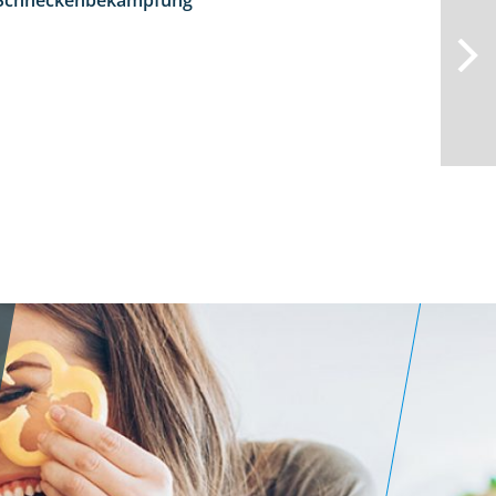
d Schneckenbekämpfung
1:18