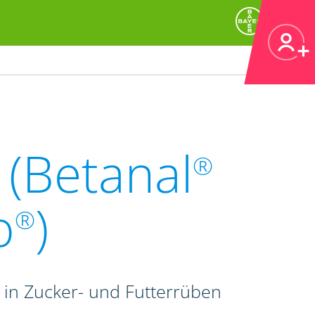
(Betanal
®
o
)
®
in Zucker- und Futterrüben