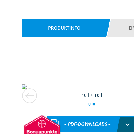
PRODUKTINFO
E
10 l + 10 l
– PDF-DOWNLOADS –