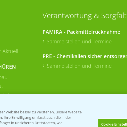
Verantwortung & Sorgfalt
PAMIRA - Packmittelrücknahme
Sammelstellen und Termine
 Aktuell
PRE - Chemikalien sicher entsorge
Sammelstellen und Termine
HÜREN
bau
ut
rkulturen
er Website besser zu verstehen, unsere Website
 Ihre Einwilligung umfasst auch die in der
nger in unsicheren Drittstaaten, wie
Cookie Einste