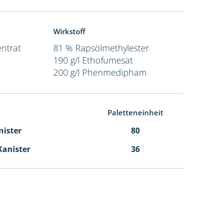
Wirkstoff
ntrat
81 % Rapsölmethylester
190 g/l Ethofumesat
200 g/l Phenmedipham
Paletteneinheit
nister
80
 Kanister
36