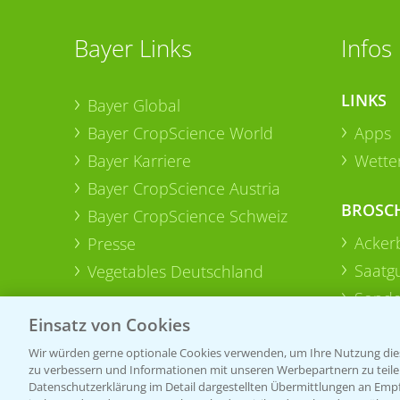
Bayer Links
Infos
LINKS
Bayer Global
Bayer CropScience World
Apps
Bayer Karriere
Wetter
Bayer CropScience Austria
BROSC
Bayer CropScience Schweiz
Acker
Presse
Saatg
Vegetables Deutschland
Sonde
Einsatz von Cookies
Wir würden gerne optionale Cookies verwenden, um Ihre Nutzung dies
zu verbessern und Informationen mit unseren Werbepartnern zu teilen.
Datenschutzerklärung im Detail dargestellten Übermittlungen an Empfä