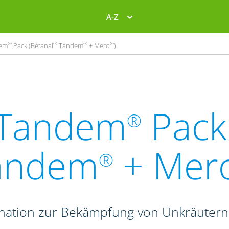
A-Z
®
®
®
®
em
Pack (Betanal
Tandem
+ Mero
)
Tandem
Pack 
®
andem
+ Mer
®
ination zur Bekämpfung von Unkräutern 