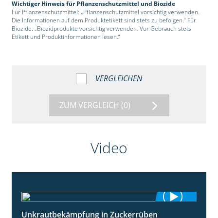
Wichtiger Hinweis für Pflanzenschutzmittel und Biozide
Für Pflanzenschutzmittel: „Pflanzenschutzmittel vorsichtig verwenden.
Die Informationen auf dem Produktetikett sind stets zu befolgen.“ Für
Biozide: „Biozidprodukte vorsichtig verwenden. Vor Gebrauch stets
Etikett und Produktinformationen lesen.“
VERGLEICHEN
ZUM VERGLEICH
(0)
Video
Unkrautbekämpfung in Zuckerrüben
1:02