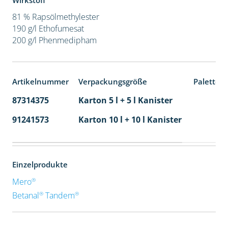
Wirkstoff
81 % Rapsölmethylester
190 g/l Ethofumesat
200 g/l Phenmedipham
Artikelnummer
Verpackungsgröße
Paletten
87314375
Karton 5 l + 5 l Kanister
80
91241573
Karton 10 l + 10 l Kanister
36
Einzelprodukte
®
Mero
®
®
Betanal
Tandem