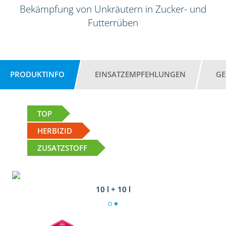
Bekämpfung von Unkräutern in Zucker- und
Futterrüben
PRODUKTINFO
EINSATZEMPFEHLUNGEN
GE
TOP
HERBIZID
ZUSATZSTOFF
10 l + 10 l