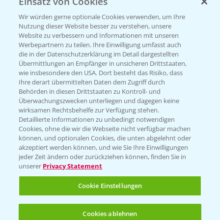
Einsatz von Cookies
PRE - Chemikalien sicher entsorgen
Wir würden gerne optionale Cookies verwenden, um Ihre
Nutzung dieser Website besser zu verstehen, unsere
Sammelstellen und Termine
Website zu verbessern und Informationen mit unseren
Werbepartnern zu teilen. Ihre Einwilligung umfasst auch
die in der Datenschutzerklärung im Detail dargestellten
Kontakt & Notfall
Übermittlungen an Empfänger in unsicheren Drittstaaten,
wie insbesondere den USA. Dort besteht das Risiko, dass
Ihre derart übermittelten Daten dem Zugriff durch
Behörden in diesen Drittstaaten zu Kontroll- und
Beratung auf WhatsApp
Überwachungszwecken unterliegen und dagegen keine
T.
+49 (0)174 346 564 1
wirksamen Rechtsbehelfe zur Verfügung stehen.
Detaillierte Informationen zu unbedingt notwendigen
Cookies, ohne die wir die Webseite nicht verfügbar machen
KONTAKT
können, und optionalen Cookies, die unten abgelehnt oder
akzeptiert werden können, und wie Sie Ihre Einwilligungen
jeder Zeit ändern oder zurückziehen können, finden Sie in
Hilfe in Notfällen
unserer
Privacy Statement
T.
+49 (0)214/30-20220
Cookie Einstellungen
Cookies ablehnen