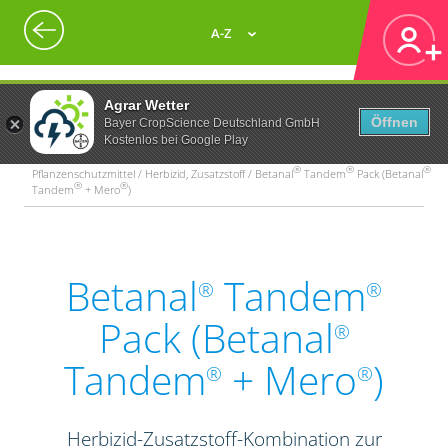
A-Z
Agrar Wetter
Öffnen
Bayer CropScience Deutschland GmbH
Kostenlos bei Google Play
®
®
®
Pflanzenschutzmittel / Herbizid, Zusatzstoff / Betanal
Tandem
Pack (Betanal
®
®
Tandem
+ Mero
)
Betanal
Tandem
®
®
Pack (Betanal
®
Tandem
+ Mero
)
®
®
Herbizid-Zusatzstoff-Kombination zur