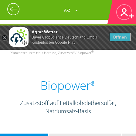
A-Z
Agrar Wetter
Öffnen
Bayer CropScience Deutschland GmbH
Kostenlos bei Google Play
®
Pflanzenschutzmittel / Herbizid, Zusatzstoff / Biopower
Biopower
®
Zusatzstoff auf Fettalkoholethersulfat,
Natriumsalz-Basis