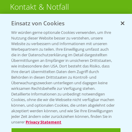
Kontakt & Notfall
Einsatz von Cookies
Beratung auf WhatsApp
T.
+49 (0)174 346 564 1
Wir würden gerne optionale Cookies verwenden, um Ihre
Nutzung dieser Website besser zu verstehen, unsere
Website zu verbessern und Informationen mit unseren
KONTAKT
Werbepartnern zu teilen. Ihre Einwilligung umfasst auch
die in der Datenschutzerklärung im Detail dargestellten
Übermittlungen an Empfänger in unsicheren Drittstaaten,
Hilfe in Notfällen
wie insbesondere den USA. Dort besteht das Risiko, dass
Ihre derart übermittelten Daten dem Zugriff durch
T.
+49 (0)214/30-20220
Behörden in diesen Drittstaaten zu Kontroll- und
Überwachungszwecken unterliegen und dagegen keine
wirksamen Rechtsbehelfe zur Verfügung stehen.
Detaillierte Informationen zu unbedingt notwendigen
Cookies, ohne die wir die Webseite nicht verfügbar machen
können, und optionalen Cookies, die unten abgelehnt oder
akzeptiert werden können, und wie Sie Ihre Einwilligungen
jeder Zeit ändern oder zurückziehen können, finden Sie in
Folgen Sie uns
unserer
Privacy Statement