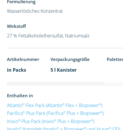
Formulierung
Wasserlösliches Konzentrat
Wirkstoff
27 % Fettalkoholethersulfat, Natriumsalz
Artikelnummer
Verpackungsgröße
Palettenei
in Packs
5 l Kanister
Enthalten in
®
®
®
Atlantis
Flex Pack (Atlantis
Flex + Biopower
)
®
®
®
Pacifica
Plus Pack (Pacifica
Plus + Biopower
)
®
®
®
Inixio
Plus Pack (Inixio
Plus + Biopower
)
®
®
®
®
Incelo
Komplett (Incelo
+ Biopower
und Husar
OD)