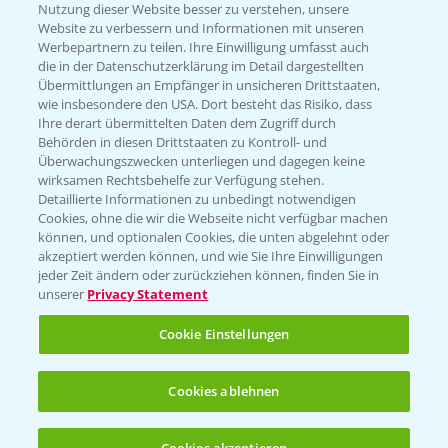
Nutzung dieser Website besser zu verstehen, unsere
Website zu verbessern und Informationen mit unseren
KONTAKT
Werbepartnern zu teilen. Ihre Einwilligung umfasst auch
die in der Datenschutzerklärung im Detail dargestellten
Übermittlungen an Empfänger in unsicheren Drittstaaten,
Hilfe in Notfällen
wie insbesondere den USA. Dort besteht das Risiko, dass
Ihre derart übermittelten Daten dem Zugriff durch
T.
+49 (0)214/30-20220
Behörden in diesen Drittstaaten zu Kontroll- und
Überwachungszwecken unterliegen und dagegen keine
wirksamen Rechtsbehelfe zur Verfügung stehen.
Detaillierte Informationen zu unbedingt notwendigen
Cookies, ohne die wir die Webseite nicht verfügbar machen
können, und optionalen Cookies, die unten abgelehnt oder
akzeptiert werden können, und wie Sie Ihre Einwilligungen
jeder Zeit ändern oder zurückziehen können, finden Sie in
Folgen Sie uns
unserer
Privacy Statement
Cookie Einstellungen
Cookies ablehnen