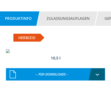
PRODUKTINFO
ZULASSUNGSAUFLAGEN
GE
HERBIZID
10,5 l
– PDF-DOWNLOADS –