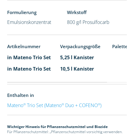
Formulierung
Wirkstoff
Emulsionskonzentrat
800 g/l Prosulfocarb
Artikelnummer
Verpackungsgröße
Palettene
in Mateno Trio Set
5,25 l Kanister
in Mateno Trio Set
10,5 l Kanister
Enthalten in
®
®
®
Mateno
Trio Set (Mateno
Duo + COFENO
)
Wichtiger Hinweis für Pflanzenschutzmittel und Biozide
Für Pflanzenschutzmittel: „Pflanzenschutzmittel vorsichtig verwenden.