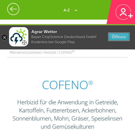
A-Z
Agrar Wetter
Öffnen
Bayer CropScience Deutschland GmbH
Kostenlos bei Google Play
®
Pflanzenschutzmittel / Herbizid / COFENO
COFENO
®
Herbizid für die Anwendung in Getreide,
Kartoffeln, Futtererbsen, Ackerbohnen,
Sonnenblumen, Mohn, Gräser, Speiselinsen
und Gemüsekulturen