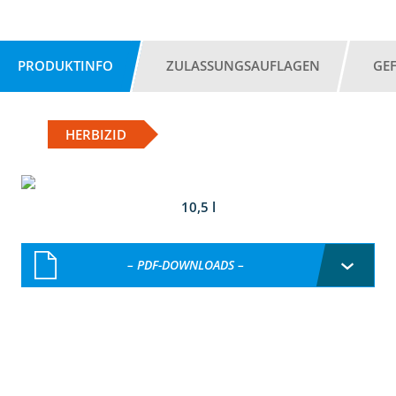
PRODUKTINFO
ZULASSUNGSAUFLAGEN
GE
HERBIZID
10,5 l
– PDF-DOWNLOADS –