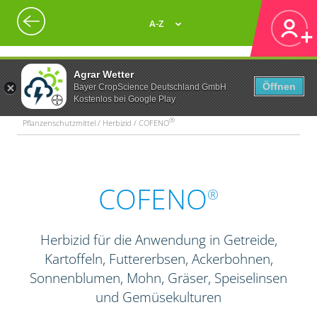
A-Z
Agrar Wetter
Öffnen
Bayer CropScience Deutschland GmbH
Kostenlos bei Google Play
®
Pflanzenschutzmittel / Herbizid / COFENO
COFENO
®
Herbizid für die Anwendung in Getreide,
Kartoffeln, Futtererbsen, Ackerbohnen,
Sonnenblumen, Mohn, Gräser, Speiselinsen
und Gemüsekulturen