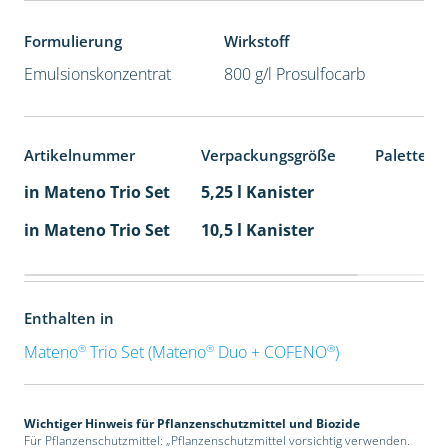
Formulierung
Wirkstoff
Emulsionskonzentrat
800 g/l Prosulfocarb
Artikelnummer
Verpackungsgröße
Palettene
in Mateno Trio Set
5,25 l Kanister
in Mateno Trio Set
10,5 l Kanister
Enthalten in
®
®
®
Mateno
Trio Set (Mateno
Duo + COFENO
)
Wichtiger Hinweis für Pflanzenschutzmittel und Biozide
Für Pflanzenschutzmittel: „Pflanzenschutzmittel vorsichtig verwenden.