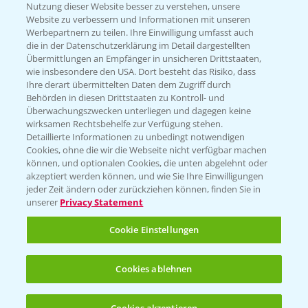
Nutzung dieser Website besser zu verstehen, unsere
Website zu verbessern und Informationen mit unseren
KONTAKT
Werbepartnern zu teilen. Ihre Einwilligung umfasst auch
die in der Datenschutzerklärung im Detail dargestellten
Übermittlungen an Empfänger in unsicheren Drittstaaten,
Hilfe in Notfällen
wie insbesondere den USA. Dort besteht das Risiko, dass
Ihre derart übermittelten Daten dem Zugriff durch
T.
+49 (0)214/30-20220
Behörden in diesen Drittstaaten zu Kontroll- und
Überwachungszwecken unterliegen und dagegen keine
wirksamen Rechtsbehelfe zur Verfügung stehen.
Detaillierte Informationen zu unbedingt notwendigen
Cookies, ohne die wir die Webseite nicht verfügbar machen
können, und optionalen Cookies, die unten abgelehnt oder
akzeptiert werden können, und wie Sie Ihre Einwilligungen
jeder Zeit ändern oder zurückziehen können, finden Sie in
Folgen Sie uns
unserer
Privacy Statement
Cookie Einstellungen
Cookies ablehnen