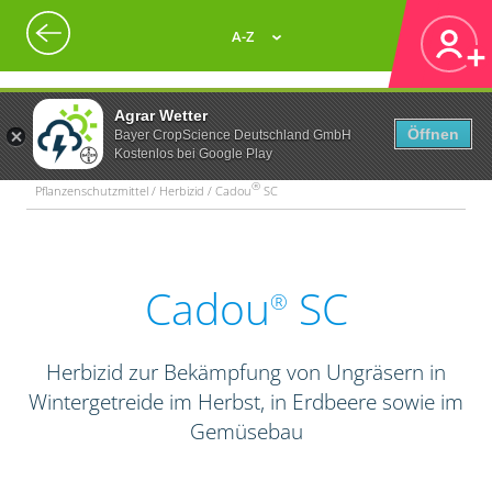
A-Z
Agrar Wetter
Öffnen
Bayer CropScience Deutschland GmbH
Kostenlos bei Google Play
®
Pflanzenschutzmittel / Herbizid / Cadou
SC
Cadou
SC
®
Herbizid zur Bekämpfung von Ungräsern in
Wintergetreide im Herbst, in Erdbeere sowie im
Gemüsebau