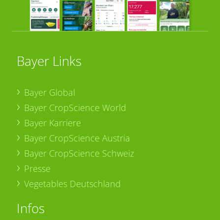
Bayer Links
Bayer Global
Bayer CropScience World
Bayer Karriere
Bayer CropScience Austria
Bayer CropScience Schweiz
Presse
Vegetables Deutschland
Infos