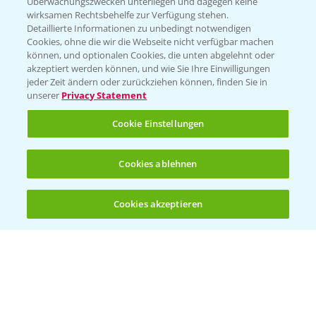
Überwachungszwecken unterliegen und dagegen keine
wirksamen Rechtsbehelfe zur Verfügung stehen.
Folgen Sie uns
Detaillierte Informationen zu unbedingt notwendigen
Cookies, ohne die wir die Webseite nicht verfügbar machen
können, und optionalen Cookies, die unten abgelehnt oder
akzeptiert werden können, und wie Sie Ihre Einwilligungen
jeder Zeit ändern oder zurückziehen können, finden Sie in
unserer
Privacy Statement
Cookie Einstellungen
Allgemeine Nutzungsbedingungen
Datenschutzerklärung
Cookies ablehnen
Impressum
Gebrauchshinweise
Cookies akzeptieren
Öffnen
Bis zu 4 Produkte vergleichen:
(noch 4)
© Bayer CropScience Deutschland GmbH