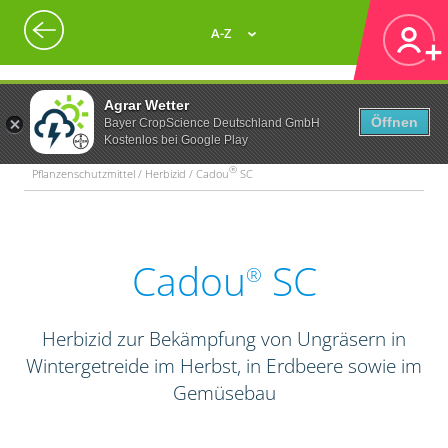
A-Z
Agrar Wetter
Öffnen
Bayer CropScience Deutschland GmbH
Kostenlos bei Google Play
®
Pflanzenschutzmittel / Herbizid / Cadou
SC
Cadou
SC
®
Herbizid zur Bekämpfung von Ungräsern in
Wintergetreide im Herbst, in Erdbeere sowie im
Gemüsebau