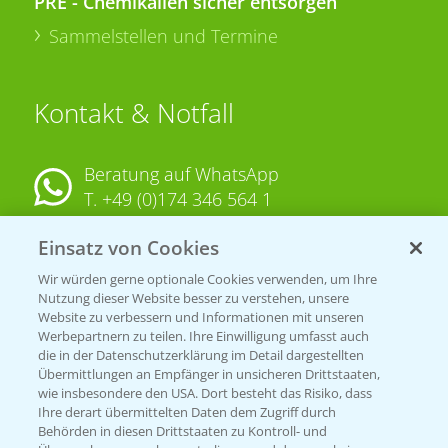
PRE - Chemikalien sicher entsorgen
Sammelstellen und Termine
Kontakt & Notfall
Beratung auf WhatsApp
T.
+49 (0)174 346 564 1
Einsatz von Cookies
KONTAKT
Wir würden gerne optionale Cookies verwenden, um Ihre
Nutzung dieser Website besser zu verstehen, unsere
Hilfe in Notfällen
Website zu verbessern und Informationen mit unseren
T.
+49 (0)214/30-20220
Werbepartnern zu teilen. Ihre Einwilligung umfasst auch
die in der Datenschutzerklärung im Detail dargestellten
Übermittlungen an Empfänger in unsicheren Drittstaaten,
wie insbesondere den USA. Dort besteht das Risiko, dass
Ihre derart übermittelten Daten dem Zugriff durch
Behörden in diesen Drittstaaten zu Kontroll- und