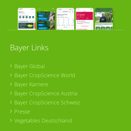
Bayer Links
Bayer Global
Bayer CropScience World
Bayer Karriere
Bayer CropScience Austria
Bayer CropScience Schweiz
Presse
Vegetables Deutschland