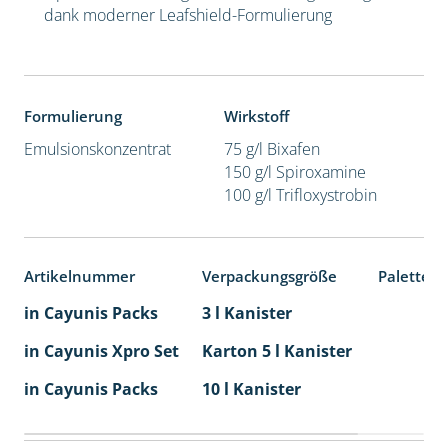
dank moderner Leafshield-Formulierung
Formulierung
Wirkstoff
Emulsionskonzentrat
75 g/l Bixafen
150 g/l Spiroxamine
100 g/l Trifloxystrobin
Artikelnummer
Verpackungsgröße
Palettene
in Cayunis Packs
3 l Kanister
in Cayunis Xpro Set
Karton 5 l Kanister
40
in Cayunis Packs
10 l Kanister