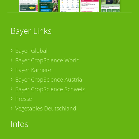
Bayer Links
Bayer Global
Bayer CropScience World
Bayer Karriere
Bayer CropScience Austria
Bayer CropScience Schweiz
Presse
Vegetables Deutschland
Infos