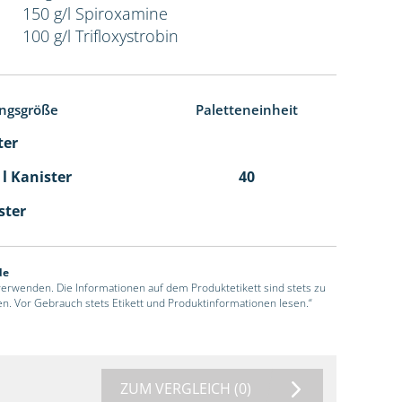
150 g/l Spiroxamine
100 g/l Trifloxystrobin
ngsgröße
Paletteneinheit
ter
 l Kanister
40
ster
de
 verwenden. Die Informationen auf dem Produktetikett sind stets zu
en. Vor Gebrauch stets Etikett und Produktinformationen lesen.“
ZUM VERGLEICH
(0)