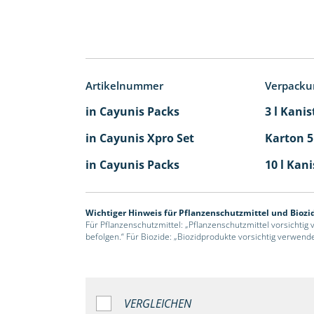
Artikelnummer
Verpacku
in Cayunis Packs
3 l Kanis
in Cayunis Xpro Set
Karton 5
in Cayunis Packs
10 l Kani
Wichtiger Hinweis für Pflanzenschutzmittel und Biozi
Für Pflanzenschutzmittel: „Pflanzenschutzmittel vorsichtig
befolgen.“ Für Biozide: „Biozidprodukte vorsichtig verwend
VERGLEICHEN