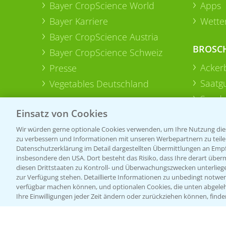
Bayer CropScience World
Apps
Bayer Karriere
Wetter
Bayer CropScience Austria
BROSC
Bayer CropScience Schweiz
Acker
Presse
Saatg
Vegetables Deutschland
Sonde
Einsatz von Cookies
Wir würden gerne optionale Cookies verwenden, um Ihre Nutzung dies
zu verbessern und Informationen mit unseren Werbepartnern zu teilen.
Datenschutzerklärung im Detail dargestellten Übermittlungen an Empfä
insbesondere den USA. Dort besteht das Risiko, dass Ihre derart über
diesen Drittstaaten zu Kontroll- und Überwachungszwecken unterlie
zur Verfügung stehen. Detaillierte Informationen zu unbedingt notwen
verfügbar machen können, und optionalen Cookies, die unten abgeleh
Ihre Einwilligungen jeder Zeit ändern oder zurückziehen können, finde