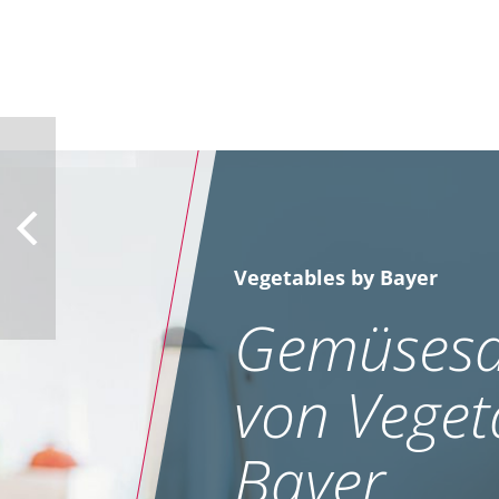
Vegetables by Bayer
Gemüsesa
von Veget
Bayer