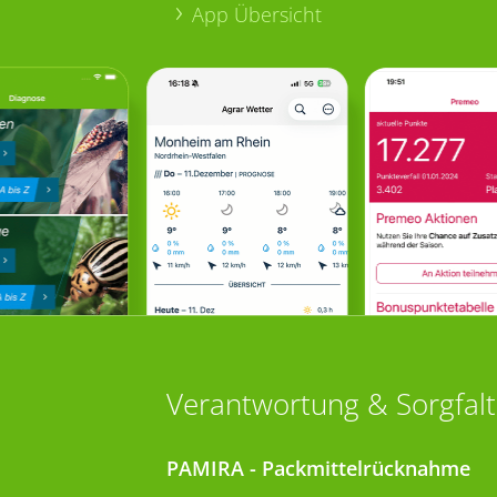
App Übersicht
Verantwortung & Sorgfalt
PAMIRA - Packmittelrücknahme