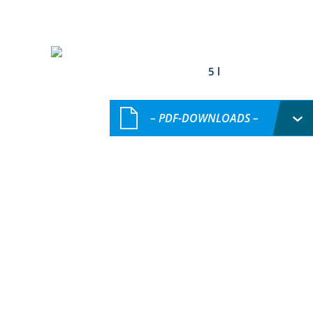
5 l
– PDF-DOWNLOADS –