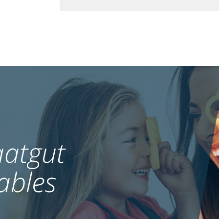
atgut
ables