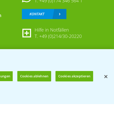
T.
+49 (0)174 346 564 1
KONTAKT
n
Hilfe in Notfällen
T.
+49 (0)214/30-20220
llungen
Cookies ablehnen
Cookies akzeptieren
Öffnen