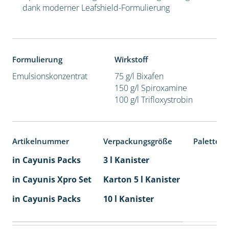
dank moderner Leafshield-Formulierung
Formulierung
Wirkstoff
Emulsionskonzentrat
75 g/l Bixafen
150 g/l Spiroxamine
100 g/l Trifloxystrobin
Artikelnummer
Verpackungsgröße
Palettene
in Cayunis Packs
3 l Kanister
in Cayunis Xpro Set
Karton 5 l Kanister
40
in Cayunis Packs
10 l Kanister