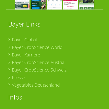
Bayer Links
Bayer Global
Bayer CropScience World
Bayer Karriere
Bayer CropScience Austria
Bayer CropScience Schweiz
Presse
Vegetables Deutschland
Infos