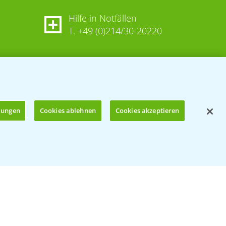
Hilfe in Notfällen
T.
+49 (0)214/30-20220
llungen
Cookies ablehnen
Cookies akzeptieren
Öffnen