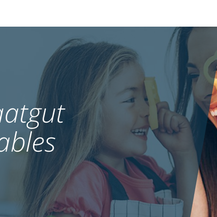
atgut
ables