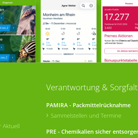
Verantwortung & Sorgfalt
PAMIRA - Packmittelrücknahme
Sammelstellen und Termine
 Aktuell
PRE - Chemikalien sicher entsorge