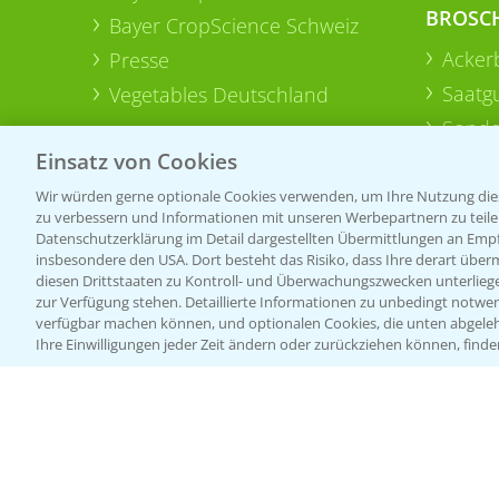
BROSC
Bayer CropScience Schweiz
Acker
Presse
Saatg
Vegetables Deutschland
Sonde
Einsatz von Cookies
Wir würden gerne optionale Cookies verwenden, um Ihre Nutzung dies
zu verbessern und Informationen mit unseren Werbepartnern zu teilen.
Datenschutzerklärung im Detail dargestellten Übermittlungen an Empfä
insbesondere den USA. Dort besteht das Risiko, dass Ihre derart über
diesen Drittstaaten zu Kontroll- und Überwachungszwecken unterlie
zur Verfügung stehen. Detaillierte Informationen zu unbedingt notwen
verfügbar machen können, und optionalen Cookies, die unten abgeleh
Ihre Einwilligungen jeder Zeit ändern oder zurückziehen können, finde