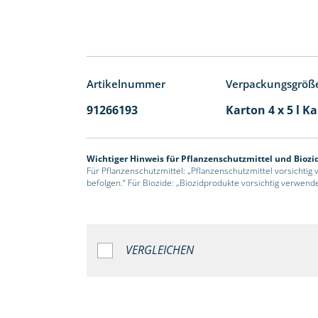
Artikelnummer
Verpackungsgröß
91266193
Karton 4 x 5 l K
Wichtiger Hinweis für Pflanzenschutzmittel und Biozi
Für Pflanzenschutzmittel: „Pflanzenschutzmittel vorsichtig
befolgen.“ Für Biozide: „Biozidprodukte vorsichtig verwend
VERGLEICHEN