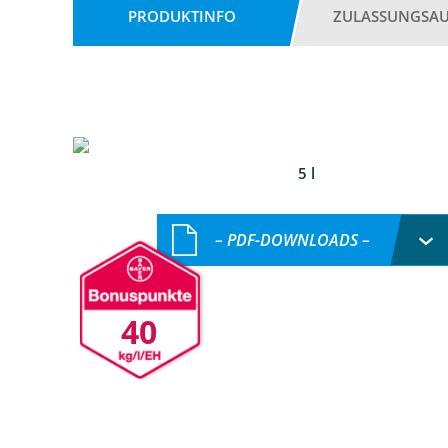
PRODUKTINFO
ZULASSUNGSA
5 l
– PDF-DOWNLOADS –
40