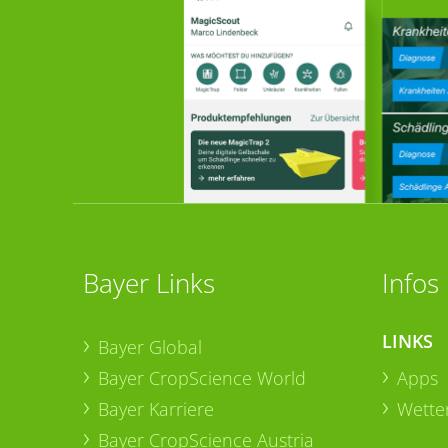
Bayer Links
Infos
LINKS
Bayer Global
Bayer CropScience World
Apps
Bayer Karriere
Wetter
Bayer CropScience Austria