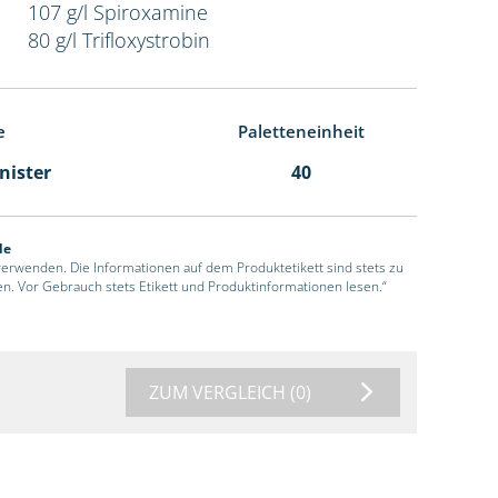
107 g/l Spiroxamine
80 g/l Trifloxystrobin
e
Paletteneinheit
anister
40
de
 verwenden. Die Informationen auf dem Produktetikett sind stets zu
en. Vor Gebrauch stets Etikett und Produktinformationen lesen.“
ZUM VERGLEICH
(0)