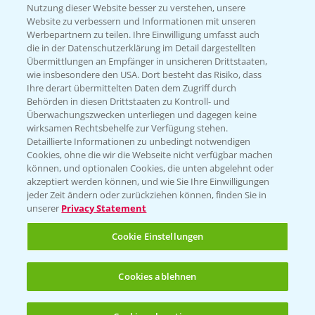
Nutzung dieser Website besser zu verstehen, unsere
Website zu verbessern und Informationen mit unseren
KONTAKT
Werbepartnern zu teilen. Ihre Einwilligung umfasst auch
die in der Datenschutzerklärung im Detail dargestellten
Übermittlungen an Empfänger in unsicheren Drittstaaten,
Hilfe in Notfällen
wie insbesondere den USA. Dort besteht das Risiko, dass
Ihre derart übermittelten Daten dem Zugriff durch
T.
+49 (0)214/30-20220
Behörden in diesen Drittstaaten zu Kontroll- und
Überwachungszwecken unterliegen und dagegen keine
wirksamen Rechtsbehelfe zur Verfügung stehen.
Detaillierte Informationen zu unbedingt notwendigen
Cookies, ohne die wir die Webseite nicht verfügbar machen
können, und optionalen Cookies, die unten abgelehnt oder
akzeptiert werden können, und wie Sie Ihre Einwilligungen
jeder Zeit ändern oder zurückziehen können, finden Sie in
Folgen Sie uns
unserer
Privacy Statement
Cookie Einstellungen
Cookies ablehnen