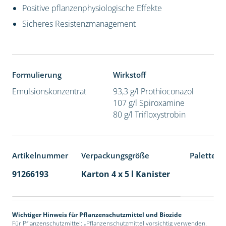
Positive pflanzenphysiologische Effekte
Sicheres Resistenzmanagement
Formulierung
Wirkstoff
Emulsionskonzentrat
93,3 g/l Prothioconazol
107 g/l Spiroxamine
80 g/l Trifloxystrobin
Artikelnummer
Verpackungsgröße
Palettene
91266193
Karton 4 x 5 l Kanister
40
Wichtiger Hinweis für Pflanzenschutzmittel und Biozide
Für Pflanzenschutzmittel: „Pflanzenschutzmittel vorsichtig verwenden.