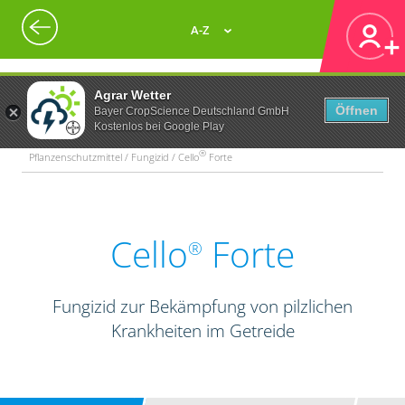
A-Z
Agrar Wetter
Öffnen
Bayer CropScience Deutschland GmbH
Kostenlos bei Google Play
®
Pflanzenschutzmittel / Fungizid / Cello
Forte
Cello
Forte
®
Fungizid zur Bekämpfung von pilzlichen
Krankheiten im Getreide