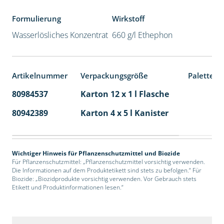
Formulierung
Wirkstoff
Wasserlösliches Konzentrat
660 g/l Ethephon
Artikelnummer
Verpackungsgröße
Palettene
80984537
Karton 12 x 1 l Flasche
60
80942389
Karton 4 x 5 l Kanister
40
Wichtiger Hinweis für Pflanzenschutzmittel und Biozide
Für Pflanzenschutzmittel: „Pflanzenschutzmittel vorsichtig verwenden.
Die Informationen auf dem Produktetikett sind stets zu befolgen.“ Für
Biozide: „Biozidprodukte vorsichtig verwenden. Vor Gebrauch stets
Etikett und Produktinformationen lesen.“