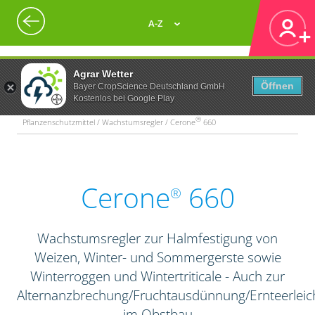
A-Z
Agrar Wetter
Öffnen
Bayer CropScience Deutschland GmbH
Kostenlos bei Google Play
®
Pflanzenschutzmittel / Wachstumsregler / Cerone
660
Cerone
660
®
Wachstumsregler zur Halmfestigung von
Weizen, Winter- und Sommergerste sowie
Winterroggen und Wintertriticale - Auch zur
Alternanzbrechung/Fruchtausdünnung/Ernteerleic
im Obstbau