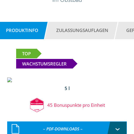
PRODUKTINFO
ZULASSUNGSAUFLAGEN
GE
TOP
WACHSTUMSREGLER
5 l
45 Bonuspunkte pro Einheit
– PDF-DOWNLOADS –