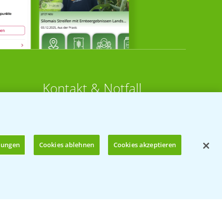
Kontakt & Notfall
Beratung auf WhatsApp
T.
+49 (0)174 346 564 1
llungen
Cookies ablehnen
Cookies akzeptieren
KONTAKT
n
Hilfe in Notfällen
Öffnen
T.
+49 (0)214/30-20220