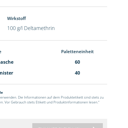
Wirkstoff
100 g/l Deltamethrin
e
Paletteneinheit
Flasche
60
anister
40
de
 verwenden. Die Informationen auf dem Produktetikett sind stets zu
en. Vor Gebrauch stets Etikett und Produktinformationen lesen.“