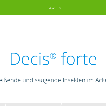
A-Z
Decis
forte
®
beißende und saugende Insekten im Ac