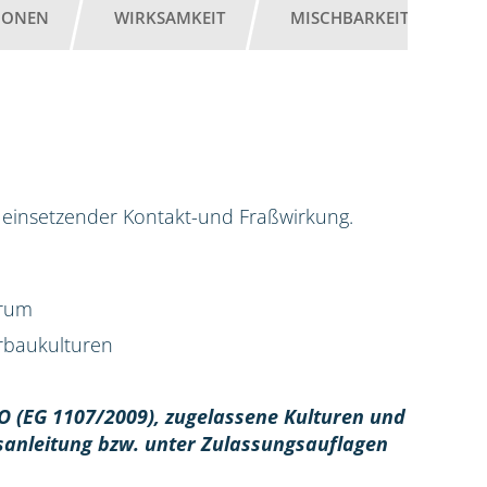
IONEN
WIRKSAMKEIT
MISCHBARKEIT
G
ell einsetzender Kontakt-und Fraßwirkung.
trum
erbaukulturen
O (EG 1107/2009), z
ugelassene Kulturen und
sanleitung bzw. unter Zulassungsauflagen