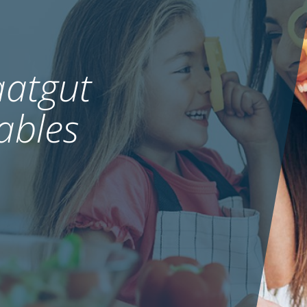
atgut
ables