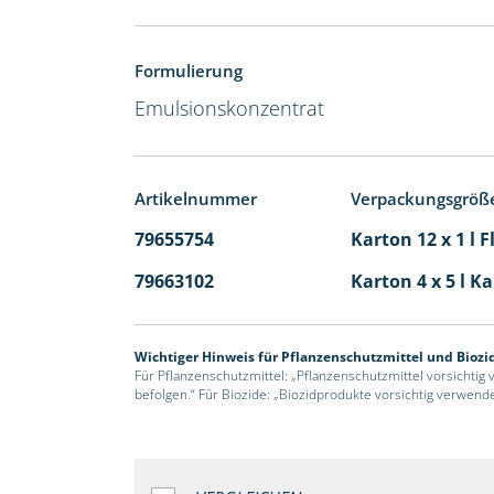
Formulierung
Emulsionskonzentrat
Artikelnummer
Verpackungsgröß
79655754
Karton 12 x 1 l 
79663102
Karton 4 x 5 l K
Wichtiger Hinweis für Pflanzenschutzmittel und Biozi
Für Pflanzenschutzmittel: „Pflanzenschutzmittel vorsichtig
befolgen.“ Für Biozide: „Biozidprodukte vorsichtig verwend