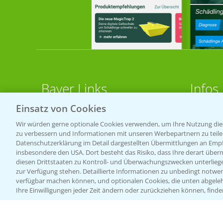
Bayer Links
Infos
Einsatz von Cookies
LINKS
Bayer Global
Wir würden gerne optionale Cookies verwenden, um Ihre Nutzung dies
zu verbessern und Informationen mit unseren Werbepartnern zu teilen.
Bayer CropScience World
Apps
Datenschutzerklärung im Detail dargestellten Übermittlungen an Empfä
Bayer Karriere
Wetter
insbesondere den USA. Dort besteht das Risiko, dass Ihre derart über
diesen Drittstaaten zu Kontroll- und Überwachungszwecken unterlie
Bayer CropScience Austria
zur Verfügung stehen. Detaillierte Informationen zu unbedingt notwen
BROSC
verfügbar machen können, und optionalen Cookies, die unten abgeleh
Bayer CropScience Schweiz
Ihre Einwilligungen jeder Zeit ändern oder zurückziehen können, finde
Acker
Presse
Saatg
Vegetables Deutschland