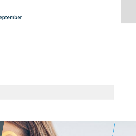
September
1:50