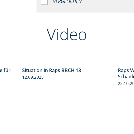
VERGLEICHEN
Video
e für
Situation in Raps BBCH 13
Raps W
3:01
1:51
Schädl
12.09.2025
22.10.2