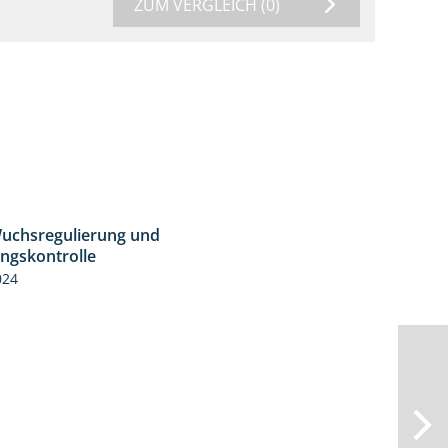
ZUM VERGLEICH
(0)
uchsregulierung und
1:37
ingskontrolle
024