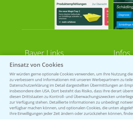
Bayer Links
Infos
Einsatz von Cookies
LINKS
Bayer Global
Wir würden gerne optionale Cookies verwenden, um Ihre Nutzung dies
zu verbessern und Informationen mit unseren Werbepartnern zu teilen.
Bayer CropScience World
Apps
Datenschutzerklärung im Detail dargestellten Übermittlungen an Empfä
Bayer Karriere
Wetter
insbesondere den USA. Dort besteht das Risiko, dass Ihre derart über
diesen Drittstaaten zu Kontroll- und Überwachungszwecken unterlie
Bayer CropScience Austria
zur Verfügung stehen. Detaillierte Informationen zu unbedingt notwen
BROSC
verfügbar machen können, und optionalen Cookies, die unten abgeleh
Bayer CropScience Schweiz
Ihre Einwilligungen jeder Zeit ändern oder zurückziehen können, finde
Acker
Presse
Saatg
Vegetables Deutschland