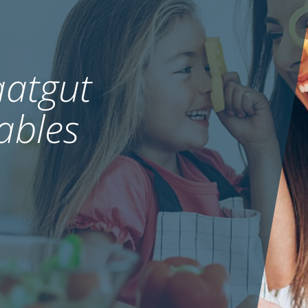
atgut
ables