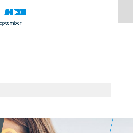
September
1:50