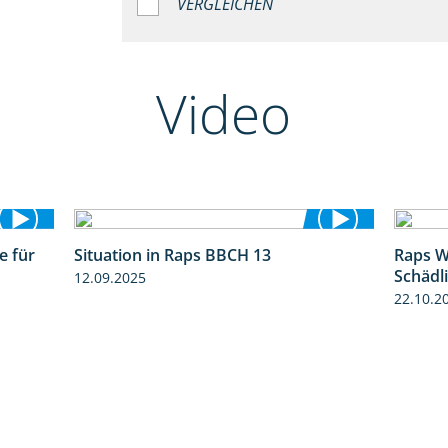
VERGLEICHEN
Video
e für
Situation in Raps BBCH 13
Raps W
3:01
1:51
Schädl
12.09.2025
22.10.2