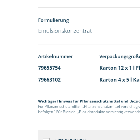
Formulierung
Emulsionskonzentrat
Artikelnummer
Verpackungsgröß
79655754
Karton 12 x 1 l 
79663102
Karton 4 x 5 l K
Wichtiger Hinweis für Pflanzenschutzmittel und Biozi
Für Pflanzenschutzmittel: „Pflanzenschutzmittel vorsichtig
befolgen.“ Für Biozide: „Biozidprodukte vorsichtig verwend