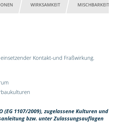
IONEN
WIRKSAMKEIT
MISCHBARKEIT
G
ell einsetzender Kontakt-und Fraßwirkung.
trum
erbaukulturen
O (EG 1107/2009), z
ugelassene Kulturen und
sanleitung bzw. unter Zulassungsauflagen