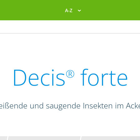
A-Z
Decis
forte
®
beißende und saugende Insekten im Ac