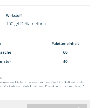
Wirkstoff
100 g/l Deltamethrin
e
Paletteneinheit
Flasche
60
anister
40
de
 verwenden. Die Informationen auf dem Produktetikett sind stets zu
en. Vor Gebrauch stets Etikett und Produktinformationen lesen.“