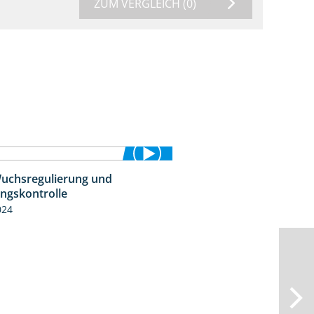
ZUM VERGLEICH
(0)
uchsregulierung und
1:37
ingskontrolle
024