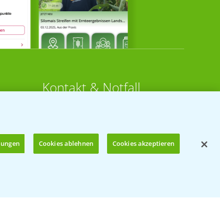
Kontakt & Notfall
Beratung auf WhatsApp
T.
+49 (0)174 346 564 1
llungen
Cookies ablehnen
Cookies akzeptieren
KONTAKT
n
Hilfe in Notfällen
Öffnen
T.
+49 (0)214/30-20220