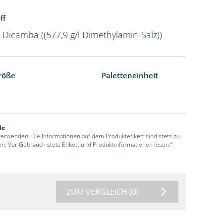
ff
l Dicamba ((577,9 g/l Dimethylamin-Salz))
röße
Paletteneinheit
de
 verwenden. Die Informationen auf dem Produktetikett sind stets zu
en. Vor Gebrauch stets Etikett und Produktinformationen lesen.“
ZUM VERGLEICH
(0)