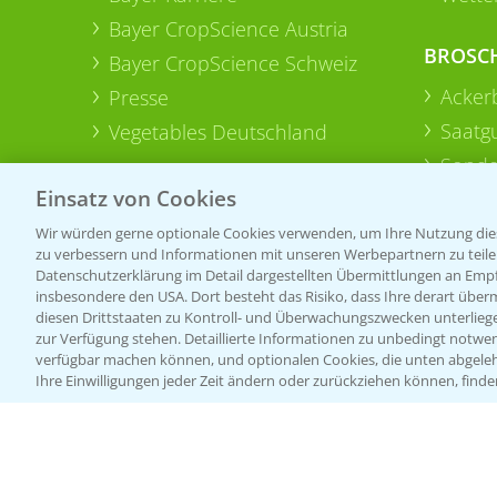
Bayer CropScience Austria
BROSC
Bayer CropScience Schweiz
Acker
Presse
Saatg
Vegetables Deutschland
Sonde
Einsatz von Cookies
Wir würden gerne optionale Cookies verwenden, um Ihre Nutzung dies
zu verbessern und Informationen mit unseren Werbepartnern zu teilen.
Datenschutzerklärung im Detail dargestellten Übermittlungen an Empfä
insbesondere den USA. Dort besteht das Risiko, dass Ihre derart über
diesen Drittstaaten zu Kontroll- und Überwachungszwecken unterlie
zur Verfügung stehen. Detaillierte Informationen zu unbedingt notwen
verfügbar machen können, und optionalen Cookies, die unten abgeleh
Ihre Einwilligungen jeder Zeit ändern oder zurückziehen können, finde