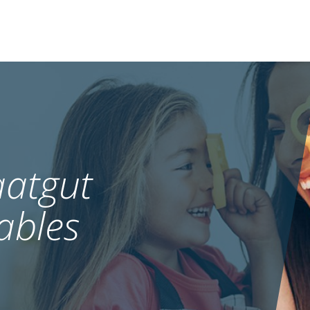
atgut
ables