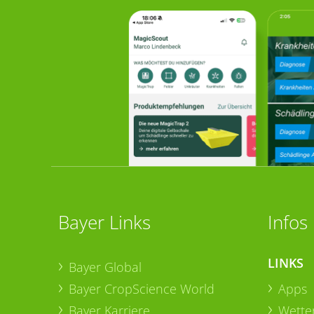
Bayer Links
Infos
LINKS
Bayer Global
Bayer CropScience World
Apps
Bayer Karriere
Wetter